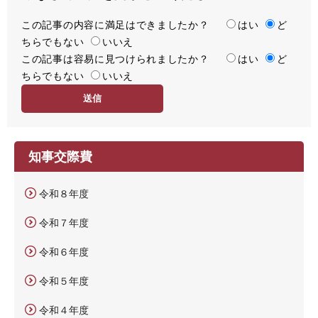
この記事の内容に満足はできましたか？
満
はい
ど
ちらでもない
足
いいえ
この記事は容易に見つけられましたか？
度
容
はい
ど
ちらでもない
易
いいえ
度
知事交際費
令和８年度
令和７年度
令和６年度
令和５年度
令和４年度