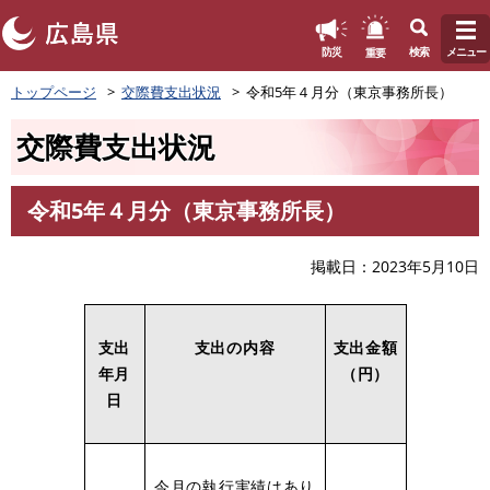
このページの本文へ
重要
防災
検索
メニュー
ペ
トップページ
交際費支出状況
令和5年４月分（東京事務所長）
ー
ジ
交際費支出状況
の
先
頭
令和5年４月分（東京事務所長）
で
本
す
文
。
掲載日
2023年5月10日
支出
支出の内容
支出金額
年月
（円）
日
今月の執行実績はあり