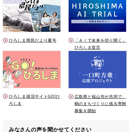
ひろしま県民だより夏号
「ＡＩで未来を切り開く」
ひろしま宣言
ひろしま就活サイトGO!ひ
広島県と福山市が共同で、
ろしま
鞆のまちづくりに係る寄附
募集を開始
みなさんの声を聞かせてください