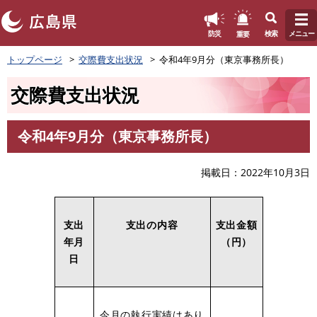
このページの本文へ
重要
防災
検索
メニュー
ペ
トップページ
交際費支出状況
令和4年9月分（東京事務所長）
ー
ジ
交際費支出状況
の
先
頭
令和4年9月分（東京事務所長）
で
本
す
文
。
掲載日
2022年10月3日
支出
支出の内容
支出金額
年月
（円）
日
今月の執行実績はあり