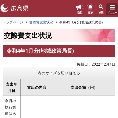
このページの本文へ
重要
防災
検索
メニュー
ペ
トップページ
交際費支出状況
令和4年1月分(地域政策局長)
ー
ジ
交際費支出状況
の
先
頭
令和4年1月分(地域政策局長)
で
本
す
文
。
掲載日
2022年2月1日
表のサイズを切り替える
支出年
支出の内容
支出金額（円）
月日
今月の
執行実
績はあ