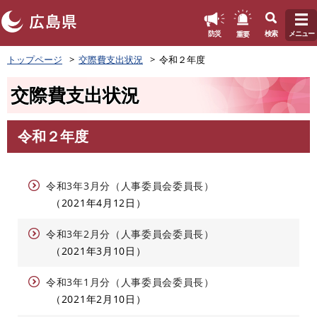
このページの本文へ
重要
防災
検索
メニュー
ペ
トップページ
交際費支出状況
令和２年度
ー
ジ
交際費支出状況
の
先
頭
令和２年度
で
本
す
文
。
令和3年3月分（人事委員会委員長）
2021年4月12日
令和3年2月分（人事委員会委員長）
2021年3月10日
令和3年1月分（人事委員会委員長）
2021年2月10日