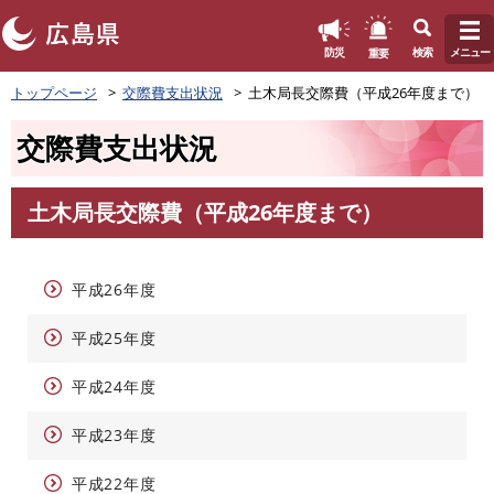
このページの本文へ
重要
防災
検索
メニュー
ペ
トップページ
交際費支出状況
土木局長交際費（平成26年度まで）
ー
ジ
交際費支出状況
の
先
頭
土木局長交際費（平成26年度まで）
で
本
す
文
。
平成26年度
平成25年度
平成24年度
平成23年度
平成22年度