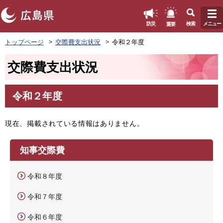
このページの本文へ
重要
防災
検索
メニュー
ペ
トップページ
交際費支出状況
令和２年度
ー
ジ
交際費支出状況
の
先
頭
令和２年度
で
本
す
文
。
現在、掲載されている情報はありません。
知事交際費
令和８年度
令和７年度
令和６年度