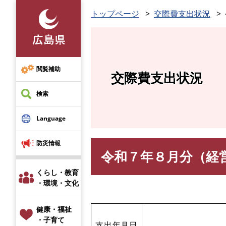
ペ
トップページ
交際費支出状況
ー
ジ
の
先
頭
閲覧補助
交際費支出状況
で
す
検索
。
Language
防災情報
令和７年８月分（経
本
文
くらし・教育
・環境・文化
健康・福祉
・子育て
支出年月日