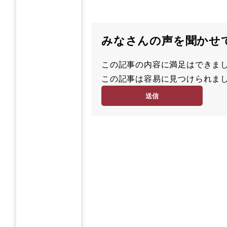
みなさんの声を聞かせ
この記事の内容に満足はでき
満
この記事は容易に見つけられ
足
容
度
易
度