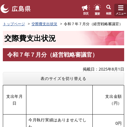
このページの本文へ
重要
防災
検索
メニュー
ペ
トップページ
交際費支出状況
令和７年７月分（経営戦略審議官）
ー
ジ
交際費支出状況
の
先
頭
令和７年７月分（経営戦略審議官）
で
本
す
文
。
掲載日
2025年8月1日
表のサイズを切り替える
支出年月
支出金額
日
（円）
今月執行実績はありませんでし
0円
た。