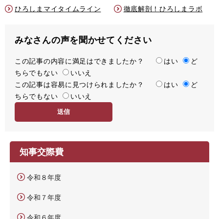
ひろしまマイタイムライン
徹底解剖！ひろしまラボ
みなさんの声を聞かせてください
この記事の内容に満足はできましたか？
満
はい
ど
ちらでもない
足
いいえ
この記事は容易に見つけられましたか？
度
容
はい
ど
ちらでもない
易
いいえ
度
知事交際費
令和８年度
令和７年度
令和６年度