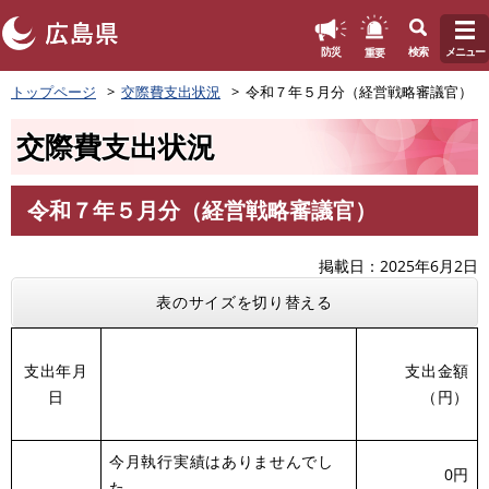
このページの本文へ
重要
防災
検索
メニュー
ペ
トップページ
交際費支出状況
令和７年５月分（経営戦略審議官）
ー
ジ
交際費支出状況
の
先
頭
令和７年５月分（経営戦略審議官）
で
本
す
文
。
掲載日
2025年6月2日
表のサイズを切り替える
支出年月
支出金額
日
（円）
今月執行実績はありませんでし
0円
た。