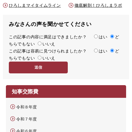
ひろしまマイタイムライン
徹底解剖！ひろしまラボ
みなさんの声を聞かせてください
この記事の内容に満足はできましたか？
満
はい
ど
ちらでもない
足
いいえ
この記事は容易に見つけられましたか？
度
容
はい
ど
ちらでもない
易
いいえ
度
知事交際費
令和８年度
令和７年度
令和６年度