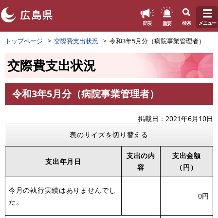
このページの本文へ
重要
防災
検索
メニュー
ペ
トップページ
交際費支出状況
令和3年5月分（病院事業管理者）
ー
ジ
交際費支出状況
の
先
頭
令和3年5月分（病院事業管理者）
で
本
す
文
。
掲載日
2021年6月10日
表のサイズを切り替える
支出の内
支出金額
支出年月日
容
（円）
今月の執行実績はありませんでし
0円
た。