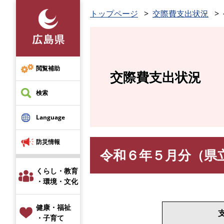
ペ
トップページ
交際費支出状況
ー
ジ
の
先
頭
閲覧補助
交際費支出状況
で
す
検索
。
Language
防災情報
令和６年５月分（県
本
文
くらし・教育
・環境・文化
健康・福祉
・子育て