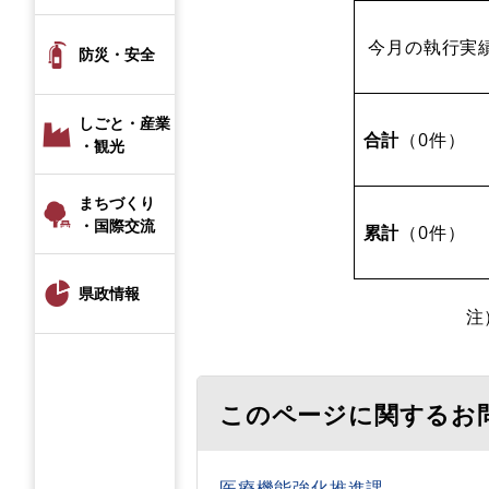
今月の執行実
防災・安全
しごと・産業
合計
（0件）
・観光
まちづくり
・国際交流
累計
（0件）
県政情報
注
このページに関するお
医療機能強化推進課