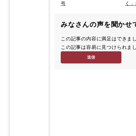
号
く」
みなさんの声を聞かせ
この記事の内容に満足はでき
満
この記事は容易に見つけられ
足
容
度
易
度