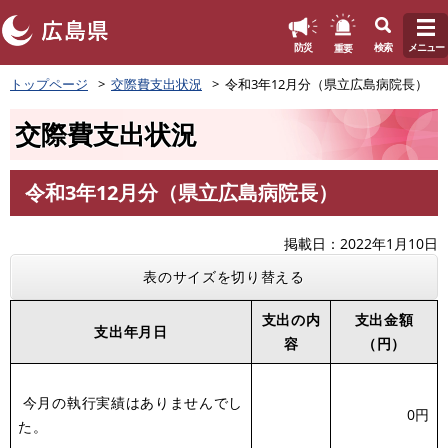
このページの本文へ
重要
防災
検索
メニュー
ペ
トップページ
交際費支出状況
令和3年12月分（県立広島病院長）
ー
ジ
交際費支出状況
の
先
頭
令和3年12月分（県立広島病院長）
で
本
す
文
。
掲載日
2022年1月10日
表のサイズを切り替える
支出の内
支出金額
支出年月日
容
（円）
今月の執行実績はありませんでし
0円
た。