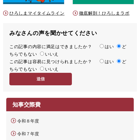
ひろしまマイタイムライン
徹底解剖！ひろしまラボ
みなさんの声を聞かせてください
この記事の内容に満足はできましたか？
満
はい
ど
ちらでもない
足
いいえ
この記事は容易に見つけられましたか？
度
容
はい
ど
ちらでもない
易
いいえ
度
知事交際費
令和８年度
令和７年度