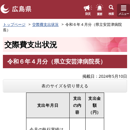
このページの本文へ
重要
防災
検索
メニュー
ペ
トップページ
交際費支出状況
令和６年４月分（県立安芸津病院
ー
長）
ジ
の
交際費支出状況
先
頭
で
令和６年４月分（県立安芸津病院長）
す
本
。
文
掲載日
2024年5月10日
表のサイズを切り替える
支出
支出金
支出年月日
の内
額
容
（円）
今月の執行実績は