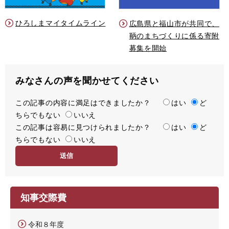
ひろしまマイタイムライン
広島県と福山市が共同で、
鞆のまちづくりに係る寄附
募集を開始
みなさんの声を聞かせてください
この記事の内容に満足はできましたか？
満
はい
ど
ちらでもない
足
いいえ
この記事は容易に見つけられましたか？
度
容
はい
ど
ちらでもない
易
いいえ
度
知事交際費
令和８年度