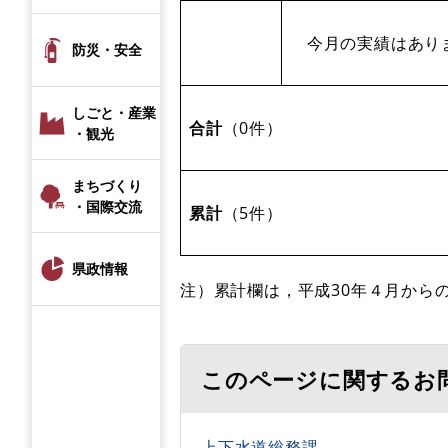
今月の実績はあり
防災・安全
しごと・産業
合計
（0件）
・観光
まちづくり
・国際交流
累計
（5件）
県政情報
注）累計欄は，平成30年４月から
このページに関するお
上下水道総務課