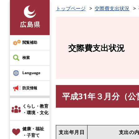
ペ
トップページ
交際費支出状況
ー
ジ
の
先
頭
閲覧補助
交際費支出状況
で
す
検索
。
Language
防災情報
平成31年３月分（公
本
文
くらし・教育
・環境・文化
健康・福祉
支出年月日
支出の
・子育て