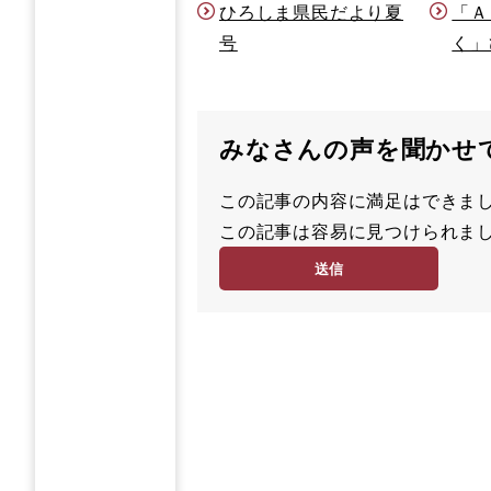
ひろしま県民だより夏
「Ａ
号
く」
みなさんの声を聞かせ
この記事の内容に満足はでき
満
この記事は容易に見つけられ
足
容
度
易
度