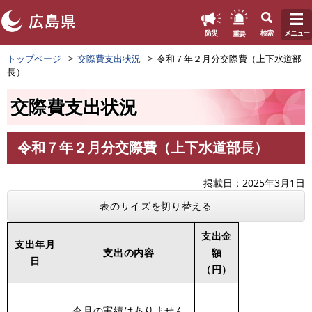
このページの本文へ
重要
防災
検索
メニュー
ペ
トップページ
交際費支出状況
令和７年２月分交際費（上下水道部
ー
長）
ジ
の
交際費支出状況
先
頭
で
令和７年２月分交際費（上下水道部長）
す
本
。
文
掲載日
2025年3月1日
表のサイズを切り替える
支出金
支出年月
支出の内容
額
日
（円）
今月の実績はありません