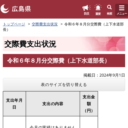
このページの本文へ
重要
防災
検索
メニュー
ペ
トップページ
交際費支出状況
令和６年８月分交際費（上下水道部
ー
長）
ジ
の
交際費支出状況
先
頭
で
令和６年８月分交際費（上下水道部長）
す
本
。
文
掲載日
2024年9月1日
表のサイズを切り替える
支出金
支出年月
支出の内容
額
日
（円）
今月の実績はありません