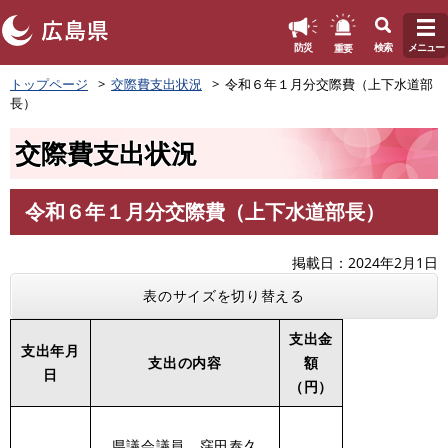
このページの本文へ
重要
防災
検索
メニュー
ペ
トップページ
交際費支出状況
令和６年１月分交際費（上下水道部
ー
長）
ジ
の
交際費支出状況
先
頭
で
令和６年１月分交際費（上下水道部長）
す
本
。
文
掲載日
2024年2月1日
表のサイズを切り替える
支出金
支出年月
支出の内容
額
日
（円）
県議会議員 窪田泰久