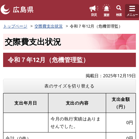
このページの本文へ
重要
防災
検索
メニュー
ペ
トップページ
交際費支出状況
令和７年12月（危機管理監）
ー
ジ
交際費支出状況
の
先
頭
令和７年12月（危機管理監）
で
本
す
文
。
掲載日
2025年12月19日
表のサイズを切り替える
支出金額
支出年月日
支出の内容
（円）
今月の執行実績はありま
0円
せんでした。
合計（0件）
0円