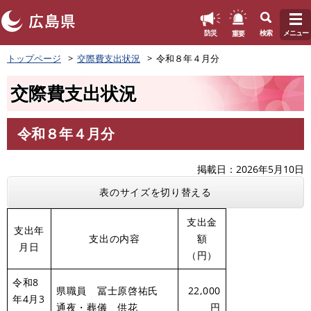
このページの本文へ
重要
防災
検索
メニュー
ペ
トップページ
交際費支出状況
令和８年４月分
ー
ジ
交際費支出状況
の
先
頭
令和８年４月分
で
本
す
文
。
掲載日
2026年5月10日
表のサイズを切り替える
支出金
支出年
支出の内容
額
月日
（円）
令和8
県職員 冨士原啓祐氏
22,000
年4月3
通夜・葬儀 供花
円