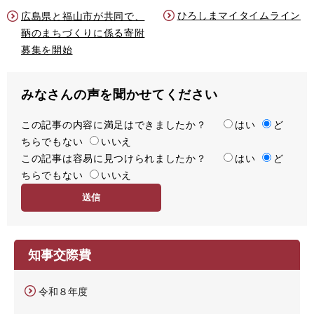
ひろしまマイタイムライン
広島県と福山市が共同で、
鞆のまちづくりに係る寄附
募集を開始
みなさんの声を聞かせてください
この記事の内容に満足はできましたか？
満
はい
ど
ちらでもない
足
いいえ
この記事は容易に見つけられましたか？
度
容
はい
ど
ちらでもない
易
いいえ
度
知事交際費
令和８年度