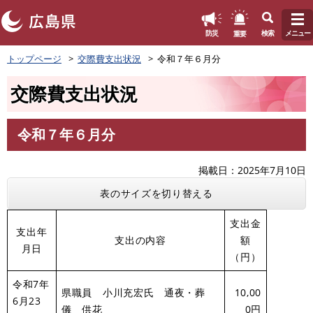
このページの本文へ
重要
防災
検索
メニュー
ペ
トップページ
交際費支出状況
令和７年６月分
ー
ジ
交際費支出状況
の
先
頭
令和７年６月分
で
本
す
文
。
掲載日
2025年7月10日
表のサイズを切り替える
支出金
支出年
支出の内容
額
月日
（円）
令和7年
県職員 小川充宏氏 通夜・葬
10,00
6月23
儀 供花
0円