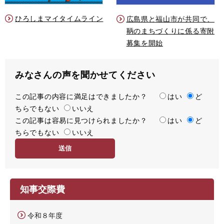
ひろしまマイタイムライン
広島県と福山市が共同で、
鞆のまちづくりに係る寄附
募集を開始
みなさんの声を聞かせてください
この記事の内容に満足はできましたか？
満
はい
ど
ちらでもない
足
いいえ
この記事は容易に見つけられましたか？
度
容
はい
ど
ちらでもない
易
いいえ
度
知事交際費
令和８年度