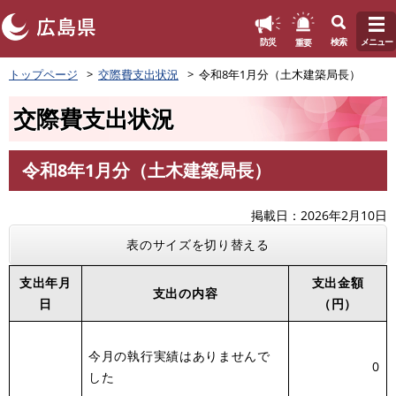
このページの本文へ
重要
防災
検索
メニュー
ペ
トップページ
交際費支出状況
令和8年1月分（土木建築局長）
ー
ジ
交際費支出状況
の
先
頭
令和8年1月分（土木建築局長）
で
本
す
文
。
掲載日
2026年2月10日
表のサイズを切り替える
支出年月
支出金額
支出の内容
日
（円）
今月の執行実績はありませんで
0
した