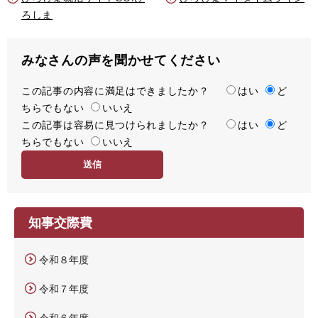
ろしま
みなさんの声を聞かせてください
この記事の内容に満足はできましたか？
満
はい
ど
ちらでもない
足
いいえ
この記事は容易に見つけられましたか？
度
容
はい
ど
ちらでもない
易
いいえ
度
知事交際費
令和８年度
令和７年度
令和６年度