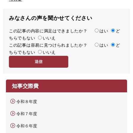
みなさんの声を聞かせてください
この記事の内容に満足はできましたか？
満
はい
ど
ちらでもない
足
いいえ
この記事は容易に見つけられましたか？
度
容
はい
ど
ちらでもない
易
いいえ
度
知事交際費
令和８年度
令和７年度
令和６年度