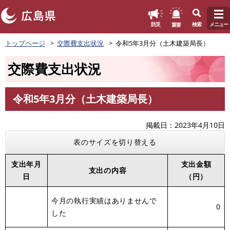
このページの本文へ
重要
防災
検索
メニュー
ペ
トップページ
交際費支出状況
令和5年3月分（土木建築局長）
ー
ジ
交際費支出状況
の
先
頭
令和5年3月分（土木建築局長）
で
本
す
文
。
掲載日
2023年4月10日
表のサイズを切り替える
支出年月
支出金額
支出の内容
日
（円）
今月の執行実績はありませんで
0
した