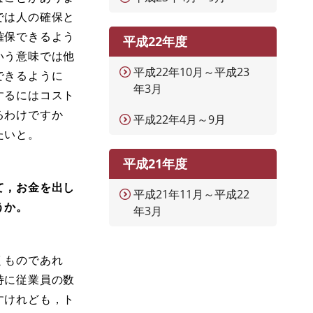
では人の確保と
確保できるよう
平成22年度
いう意味では他
平成22年10月～平成23
できるように
年3月
するにはコスト
るわけですか
平成22年4月～9月
たいと。
平成21年度
て，お金を出し
平成21年11月～平成22
うか。
年3月
くものであれ
特に従業員の数
すけれども，ト