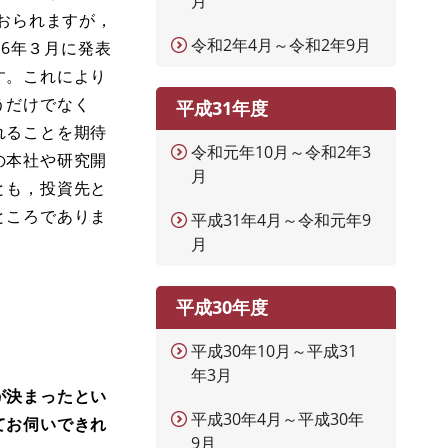
月
おられますが，
令和2年4月～令和2年9月
16年３月に発表
す。これにより
うだけでなく
平成31年度
れることを期待
令和元年10月～令和2年3
の本社や研究開
月
とも，投資先と
ところでありま
平成31年4月～令和元年9
月
平成30年度
平成30年10月～平成31
年3月
が決まったとい
平成30年4月～平成30年
てお伺いできれ
9月