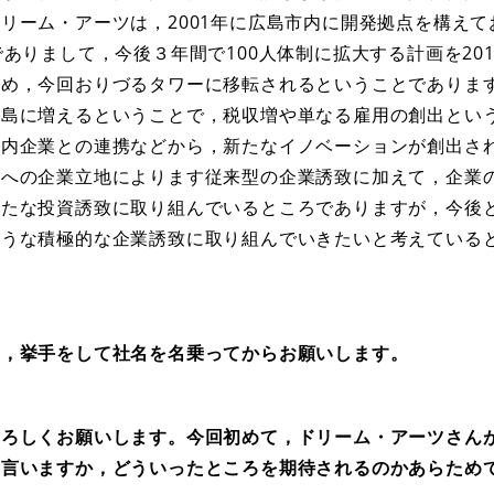
リーム・アーツは，2001年に広島市内に開発拠点を構えて
ありまして，今後３年間で100人体制に拡大する計画を20
ため，今回おりづるタワーに移転されるということでありま
広島に増えるということで，税収増や単なる雇用の創出とい
県内企業との連携などから，新たなイノベーションが創出さ
等への企業立地によります従来型の企業誘致に加えて，企業
新たな投資誘致に取り組んでいるところでありますが，今後
ような積極的な企業誘致に取り組んでいきたいと考えている
，挙手をして社名を名乗ってからお願いします。
ろしくお願いします。今回初めて，ドリーム・アーツさん
と言いますか，どういったところを期待されるのかあらため