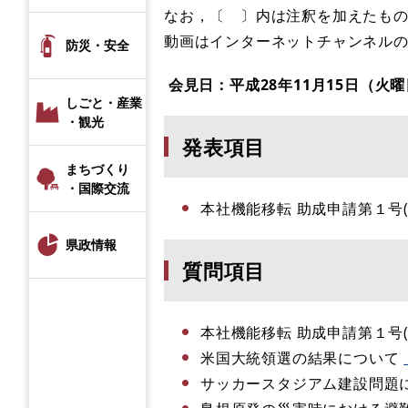
なお，〔 〕内は注釈を加えたも
動画はインターネットチャンネル
防災・安全
会見日：平成28年11月15
日（火曜
しごと・産業
・観光
発表項目
まちづくり
・国際交流
本社機能移転 助成申請第１号
県政情報
質問項目
本社機能移転 助成申請第１号
米国大統領選の結果について
サッカースタジアム建設問題