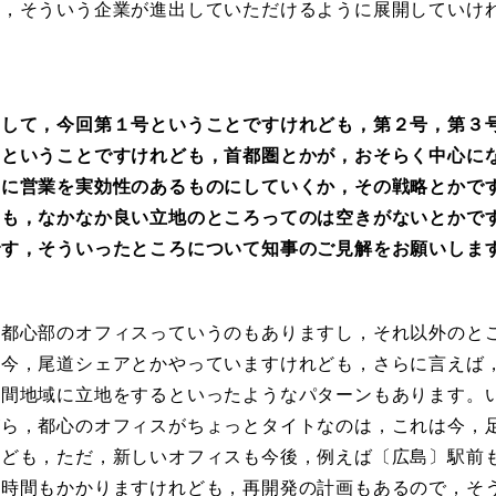
に，そういう企業が進出していただけるように展開していけ
して，今回第１号ということですけれども，第２号，第３
るということですけれども，首都圏とかが，おそらく中心に
うに営業を実効性のあるものにしていくか，その戦略とかで
こも，なかなか良い立地のところってのは空きがないとかで
です，そういったところについて知事のご見解をお願いしま
都心部のオフィスっていうのもありますし，それ以外のと
，今，尾道シェアとかやっていますけれども，さらに言えば
山間地域に立地をするといったようなパターンもあります。
がら，都心のオフィスがちょっとタイトなのは，これは今，
れども，ただ，新しいオフィスも今後，例えば〔広島〕駅前
と時間もかかりますけれども，再開発の計画もあるので，そ