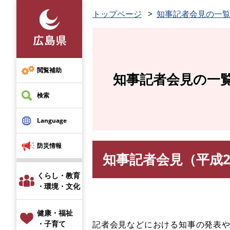
ペ
トップページ
知事記者会見の一
ー
ジ
の
先
頭
閲覧補助
知事記者会見の一
で
す
検索
。
Language
防災情報
知事記者会見（平成28
本
文
くらし・教育
・環境・文化
健康・福祉
記者会見などにおける知事の発表
・子育て