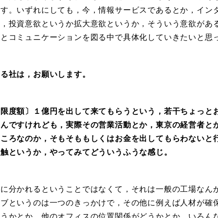
ます。いずれにしても，今，情報サービスであるとか，イン
て，投資意欲というか拡大意欲というか，そういう意欲があ
業とコミュニケーションを図る中で具体化していきたいと思
る社は，お願いします。
限度額〕１億円を出して来てもらうという，若干ちょっと
うんですけれども，実際その営業活動とか，東京の経営者と
ところなのか，そもそももしくはお金を出してもらわないと
感触というか，やってみてどういうふうな感じ。
に分かれるということではなくて，それは一般の工場なん
ィブというのは一つのきっかけで，その他に例えば人材が確
どうかとか，他のオフィスの位置関係がどうかとか，いろん