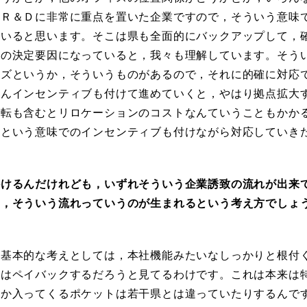
，Ｒ＆Ｄに非常に重点を置いた企業ですので，そういう意味
ていると思います。そこは県も全面的にバックアップして，
つの決定要因になっていると，我々も理解しています。そう
ーズというか，そういうものがあるので，それに的確に対応
ろんインセンティブも付けて進めていくと，やはり拠点拡大
移転も含むとリロケーションのコストなんていうこともかか
るという意味でのインセンティブも付けながら対応していき
けるんだけれども，いずれそういう企業誘致の流れが出来
な，そういう流れっていうのが生まれるという考え方でしょ
基本的な考えとしては，本社機能みたいなしっかりと根付
らはペイバックするだろうと見てるわけです。これは本来は
とか入ってくるポケットは若干県とは違っていたりするんで