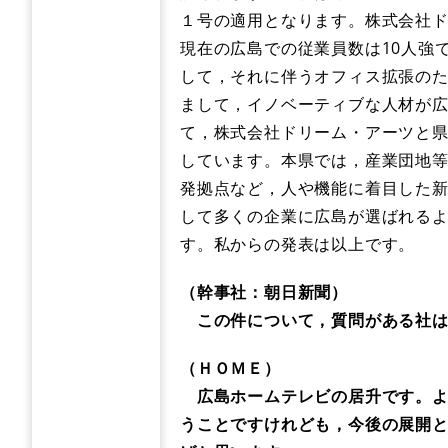
１号の適用となります。株式会社ド
現在の広島での従業員数は10人強で
して，それに伴うオフィス拡張の
まして，イノベーティブな人材が
て，株式会社ドリーム・アーツと
しています。本県では，産業団地
発拠点など，人や機能に着目した
して多くの企業に広島が選ばれる
す。私からの発表は以上です。
（幹事社：朝日新聞）
この件について，質問がある社は
（ＨＯＭＥ）
広島ホームテレビの居升です。よ
うことですけれども，今後の展開