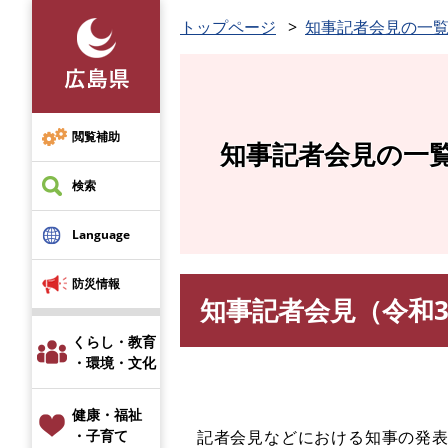
ペ
トップページ
知事記者会見の一
ー
ジ
の
先
頭
閲覧補助
知事記者会見の一
で
す
検索
。
Language
防災情報
知事記者会見（令和3
本
文
くらし・教育
・環境・文化
健康・福祉
記者会見などにおける知事の発表
・子育て