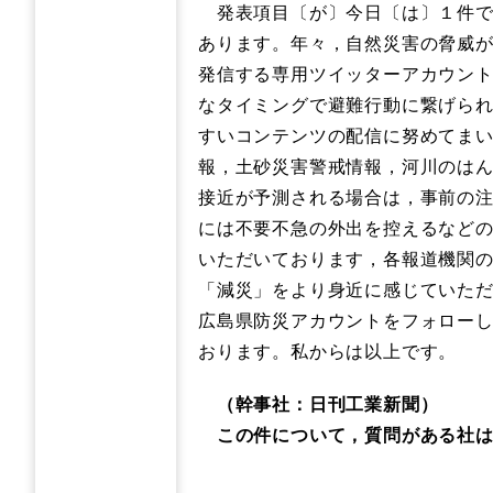
発表項目〔が〕今日〔は〕１件で
あります。年々，自然災害の脅威
発信する専用ツイッターアカウン
なタイミングで避難行動に繋げら
すいコンテンツの配信に努めてま
報，土砂災害警戒情報，河川のは
接近が予測される場合は，事前の
には不要不急の外出を控えるなど
いただいております，各報道機関
「減災」をより身近に感じていた
広島県防災アカウントをフォロー
おります。私からは以上です。
（幹事社：日刊工業新聞）
この件について，質問がある社は