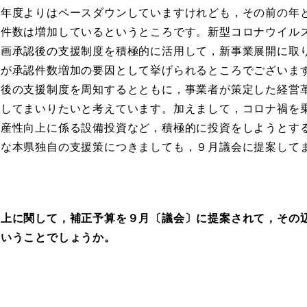
２年度よりはペースダウンしていますけれども，その前の年
認件数は増加しているというところです。新型コロナウイル
計画承認後の支援制度を積極的に活用して，新事業展開に取
れが承認件数増加の要因として挙げられるところでございま
認後の支援制度を周知するとともに，事業者が策定した経営
援してまいりたいと考えています。加えまして，コロナ禍を
生産性向上に係る設備投資など，積極的に投資をしようとす
うな本県独自の支援策につきましても，９月議会に提案して
上に関して，補正予算を９月〔議会〕に提案されて，その
ういうことでしょうか。