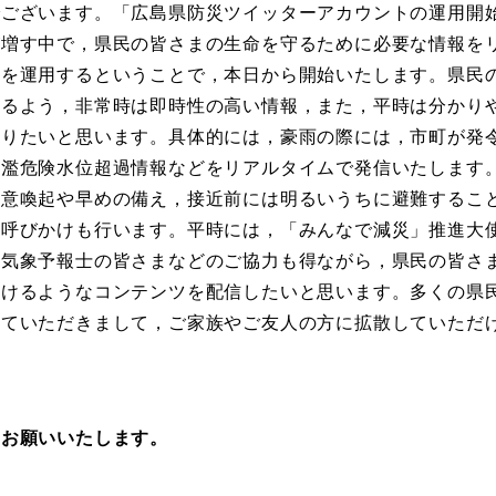
ございます。「広島県防災ツイッターアカウントの運用開
が増す中で，県民の皆さまの生命を守るために必要な情報を
トを運用するということで，本日から開始いたします。県民
れるよう，非常時は即時性の高い情報，また，平時は分かり
いりたいと思います。具体的には，豪雨の際には，市町が発
ん濫危険水位超過情報などをリアルタイムで発信いたします
注意喚起や早めの備え，接近前には明るいうちに避難するこ
の呼びかけも行います。平時には，「みんなで減災」推進大
の気象予報士の皆さまなどのご協力も得ながら，県民の皆さ
だけるようなコンテンツを配信したいと思います。多くの県
していただきまして，ご家族やご友人の方に拡散していただ
お願いいたします。