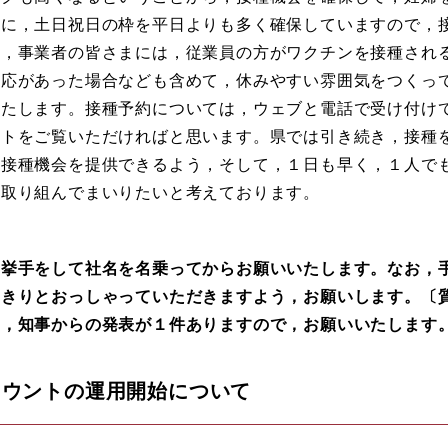
うに，土日祝日の枠を平日よりも多く確保していますので，
た，事業者の皆さまには，従業員の方がワクチンを接種され
反応があった場合なども含めて，休みやすい雰囲気をつくっ
いたします。接種予約については，ウェブと電話で受け付け
イトをご覧いただければと思います。県では引き続き，接種
に接種機会を提供できるよう，そして，１日も早く，１人で
に取り組んでまいりたいと考えております。
挙手をして社名を名乗ってからお願いいたします。なお，
っきりとおっしゃっていただきますよう，お願いします。〔
て，知事からの発表が１件ありますので，お願いいたします
カウントの運用開始について