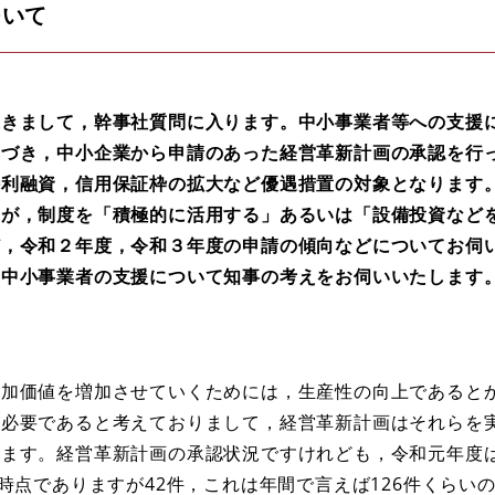
ついて
きまして，幹事社質問に入ります。中小事業者等への支援
基づき，中小企業から申請のあった経営革新計画の承認を行
特利融資，信用保証枠の拡大など優遇措置の対象となります
すが，制度を「積極的に活用する」あるいは「設備投資など
ど，令和２年度，令和３年度の申請の傾向などについてお伺
の中小事業者の支援について知事の考えをお伺いいたします
加価値を増加させていくためには，生産性の向上であると
が必要であると考えておりまして，経営革新計画はそれらを
ます。経営革新計画の承認状況ですけれども，令和元年度は
時点でありますが42件，これは年間で言えば126件くらい