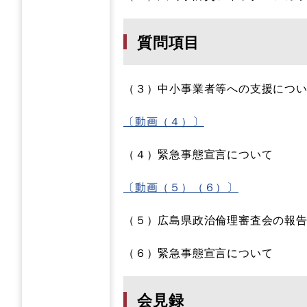
質問項目
（３）中小事業者等への支援につ
〔動画（４）〕
（４）緊急事態宣言について
〔動画（５）（６）〕
（５）広島県政治倫理審査会の報
（６）緊急事態宣言について
会見録