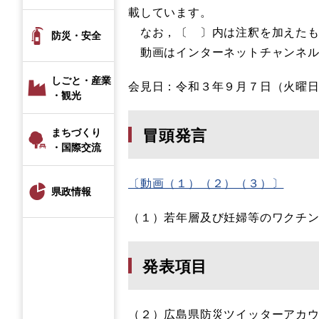
載しています。
なお，〔 〕内は注釈を加えたも
防災・安全
動画はインターネットチャンネル
しごと・産業
会見日：令和３年９月７日（火曜
・観光
冒頭発言
まちづくり
・国際交流
〔動画（１）（２）（３）〕
県政情報
（１）若年層及び妊婦等のワクチ
発表項目
（２）広島県防災ツイッターアカ