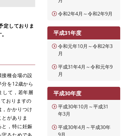
月
令和2年4月～令和2年9月
予定しておりま
平成31年度
す。
令和元年10月～令和2年3
月
平成31年4月～令和元年9
月
模接種会場の設
分を12歳から
まして，若年層
平成30年度
しておりますの
平成30年10月～平成31
は，かかりつけ
年3月
ことがありま
ると，特に妊娠
平成30年4月～平成30年
9月
を守るためであ