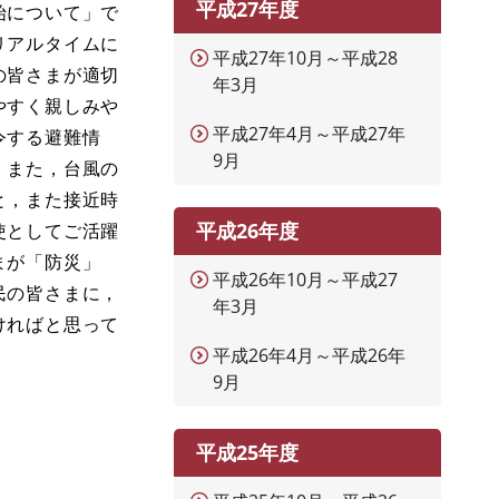
平成27年度
始について」で
リアルタイムに
平成27年10月～平成28
の皆さまが適切
年3月
やすく親しみや
平成27年4月～平成27年
令する避難情
9月
。また，台風の
と，また接近時
平成26年度
使としてご活躍
まが「防災」
平成26年10月～平成27
民の皆さまに，
年3月
ければと思って
平成26年4月～平成26年
9月
平成25年度