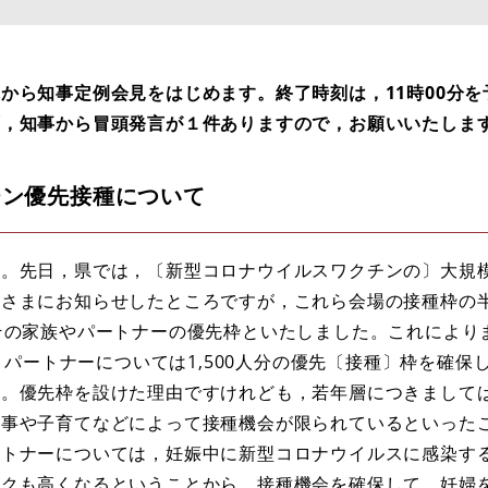
ら知事定例会見をはじめます。終了時刻は，11時00分を
ず，知事から冒頭発言が１件ありますので，お願いいたしま
チン優先接種について
。先日，県では，〔新型コロナウイルスワクチンの〕大規
さまにお知らせしたところですが，これら会場の接種枠の半
その家族やパートナーの優先枠といたしました。これにより
族，パートナーについては1,500人分の優先〔接種〕枠を確保
す。優先枠を設けた理由ですけれども，若年層につきまして
仕事や子育てなどによって接種機会が限られているといった
ートナーについては，妊娠中に新型コロナウイルスに感染す
スクも高くなるということから，接種機会を確保して，妊婦