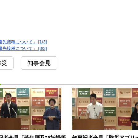
接種について」 [1/3]
接種について」 [3/3]
防災
知事会見
記者会見「若年層及び妊婦等
知事記者会見「防災アプリ