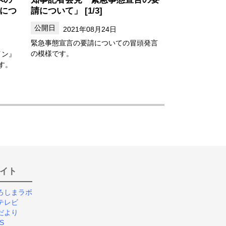
装につ
請について」 [1/3]
2021年08月24日
緊急事態宣言の要請についての冒頭発言
の模様です。
イン』
す。
イト
ろしまラボ
テレビ
だより
S