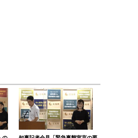
への
知事記者会見「緊急事態宣言の要