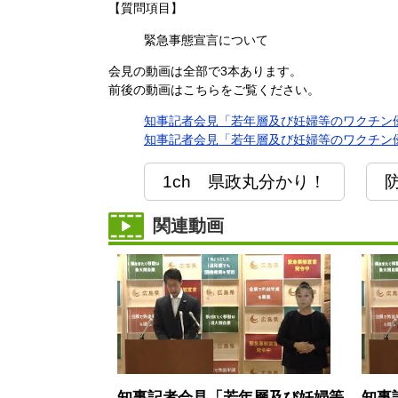
【質問項目】
緊急事態宣言について
会見の動画は全部で3本あります。
前後の動画はこちらをご覧ください。
知事記者会見「若年層及び妊婦等のワクチン優先
知事記者会見「若年層及び妊婦等のワクチン優先
1ch 県政丸分かり！
関連動画
知事記者会見「若年層及び妊婦等
知事