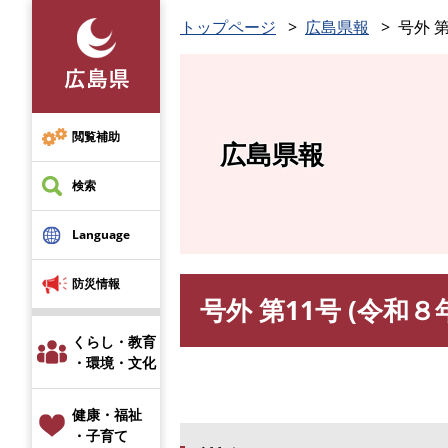
ペ
トップページ
広島県報
号外 第
ー
ジ
の
先
頭
閲覧補助
広島県報
で
す
検索
。
Language
防災情報
号外 第11号 (令和８
本
文
くらし・教育
・環境・文化
健康・福祉
・子育て