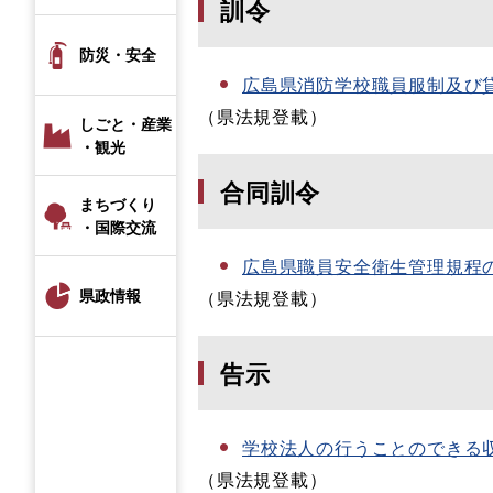
訓令
防災・安全
広島県消防学校職員服制及び
（県法規登載）
しごと・産業
・観光
合同訓令
まちづくり
・国際交流
広島県職員安全衛生管理規程
県政情報
（県法規登載）
告示
学校法人の行うことのできる
（県法規登載）