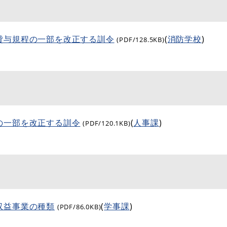
貸与規程の一部を改正する訓令
(
消防学校
)
(PDF/128.5KB)
の一部を改正する訓令
(
人事課
)
(PDF/120.1KB)
収益事業の種類
(
学事課
)
(PDF/86.0KB)