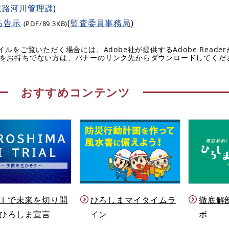
道路河川管理課
)
る告示
(
監査委員事務局
)
(PDF/89.3KB)
イルをご覧いただく場合には、Adobe社が提供するAdobe Reade
eaderをお持ちでない方は、バナーのリンク先からダウンロードしてく
おすすめコンテンツ
Ｉで未来を切り開
ひろしまマイタイムラ
徹底解
ひろしま宣言
イン
ボ