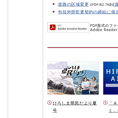
道路の区域変更
(
(PDF/82.7KB)
包括外部監査契約の締結に係
PDF形式のファ
Adobe R
ひろしま県民だより夏
「Ａ
号
く」