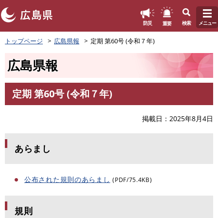
このページの本文へ
重要
防災
検索
メニュー
ペ
トップページ
広島県報
定期 第60号 (令和７年)
ー
ジ
広島県報
の
先
頭
定期 第60号 (令和７年)
で
本
す
文
。
掲載日
2025年8月4日
あらまし
公布された規則のあらまし
(PDF/75.4KB)
規則