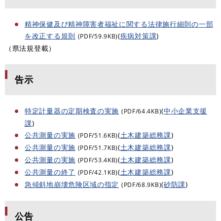
精神保健及び精神障害者福祉に関する法律施行細則の一部
を改正する規則
(
疾病対策課
)
(PDF/59.9KB)
（県法規登載）
告示
特定計量器の定期検査の実施
(
中小企業支援
(PDF/64.4KB)
課
)
公共測量の実施
(
土木建築総務課
)
(PDF/51.6KB)
公共測量の実施
(
土木建築総務課
)
(PDF/51.7KB)
公共測量の実施
(
土木建築総務課
)
(PDF/53.4KB)
公共測量の終了
(
土木建築総務課
)
(PDF/42.1KB)
急傾斜地崩壊危険区域の指定
(
砂防課
)
(PDF/68.9KB)
公告