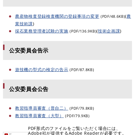
農産物検査登録検査機関の登録事項の変更
(
農
(PDF/48.6KB)
業技術課
)
採石業務管理者試験の実施
(
技術企画課
)
(PDF/136.9KB)
公安委員会告示
遊技機の型式の検定の告示
(PDF/87.8KB)
公安委員会公告
教習指導員審査（普自二）
(PDF/79.8KB)
教習指導員審査（大型）
(PDF/79.9KB)
PDF形式のファイルをご覧いただく場合には、
Adobe社が提供するAdobe Readerが必要です。