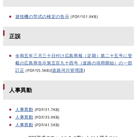
遊技機の型式の検定の告示
(PDF/101.9KB)
正誤
令和五年三月三十日付け広島県報（定期）第二十五号に登
載の広島県告示第五百九十四号（道路の供用開始）の一部
訂正
(
道路河川管理課
)
(PDF/55.5KB)
人事異動
人事異動
(PDF/31.7KB)
人事異動
(PDF/35.9KB)
人事異動
(PDF/41.5KB)