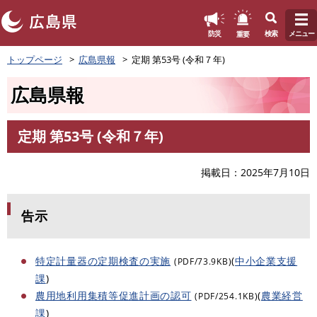
このページの本文へ
重要
防災
検索
メニュー
ペ
トップページ
広島県報
定期 第53号 (令和７年)
ー
ジ
広島県報
の
先
頭
定期 第53号 (令和７年)
で
本
す
文
。
掲載日
2025年7月10日
告示
特定計量器の定期検査の実施
(
中小企業支援
(PDF/73.9KB)
課
)
農用地利用集積等促進計画の認可
(
農業経営
(PDF/254.1KB)
課
)