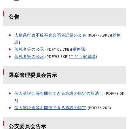
公告
広島県行政不服審査会開催記録の公表
(
総務
(PDF/77.8KB)
課
)
落札者等の公示
(
税務課
)
(PDF/102.7KB)
落札者等の公示
(
こども家庭課
)
(PDF/93.8KB)
選挙管理委員会告示
個人演説会等を開催できる施設の指定の取消し
(PDF/78.0K
B)
個人演説会等を開催できる施設の指定
(PDF/76.2KB)
公安委員会告示