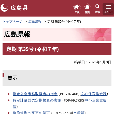
このページの本文へ
重要
防災
検索
メニュー
ペ
トップページ
広島県報
定期 第35号 (令和７年)
ー
ジ
広島県報
の
先
頭
定期 第35号 (令和７年)
で
本
す
文
。
掲載日
2025年5月8日
告示
指定公金事務取扱者の指定
(
安心保育推進課
)
(PDF/76.4KB)
特定計量器の定期検査の実施
(
中小企業支援
(PDF/69.7KB)
課
)
遊漁規則の変更の認可
(
水産課
)
(PDF/83.5KB)