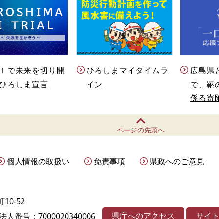
Ｉで未来を切り開
ひろしまマイタイムラ
広島県
ひろしま宣言
イン
で、鞆
係る寄
ページの先頭へ
個人情報の取扱い
免責事項
県政へのご意見
10-52
県庁へのアクセス
サイ
法人番号：7000020340006