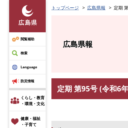
ペ
トップページ
広島県報
定期 第
ー
ジ
の
先
頭
閲覧補助
広島県報
で
す
検索
。
Language
防災情報
定期 第95号 (令和6年
本
文
くらし・教育
・環境・文化
健康・福祉
・子育て