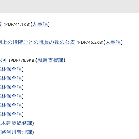
表
(
人事課
)
(PDF/41.1KB)
制上の段階ごとの職員の数の公表
(
人事課
)
(PDF/46.2KB)
認可
(
就農支援課
)
(PDF/78.9KB)
森林保全課
)
森林保全課
)
森林保全課
)
森林保全課
)
森林保全課
)
森林保全課
)
土木建築総務課
)
道路河川管理課
)