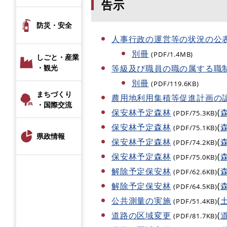
告示
防災・安全
人事行政の運営等の状況の公
別冊
(PDF/1.4MB)
しごと・産業
等級及び職員の職の属する職
・観光
別冊
(PDF/119.6KB)
まちづくり
農用地利用集積等促進計画の
・国際交流
保安林予定森林
(
(PDF/75.3KB)
保安林予定森林
(
(PDF/75.1KB)
県政情報
保安林予定森林
(
(PDF/74.2KB)
保安林予定森林
(
(PDF/75.0KB)
解除予定保安林
(
(PDF/62.6KB)
解除予定保安林
(
(PDF/64.5KB)
公共測量の実施
(
(PDF/51.4KB)
道路の区域変更
(
(PDF/81.7KB)