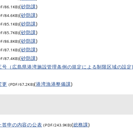
(
砂防課
)
DF/86.1KB)
(
砂防課
)
DF/84.6KB)
(
砂防課
)
DF/85.1KB)
(
砂防課
)
DF/85.7KB)
(
砂防課
)
DF/86.8KB)
(
砂防課
)
DF/87.1KB)
(
砂防課
)
DF/87.4KB)
三号（広島県港湾施設管理条例の規定による制限区域の設定
変更
(
港湾漁港整備課
)
(PDF/67.2KB)
た答申の内容の公表
(
総務課
)
(PDF/243.9KB)