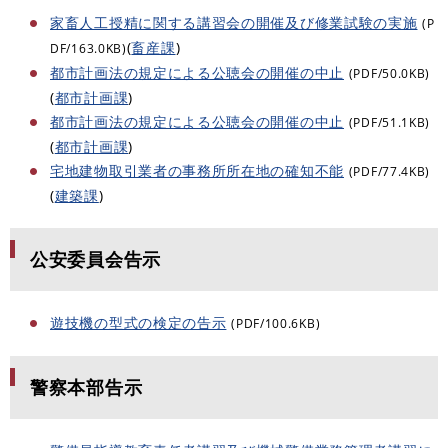
家畜人工授精に関する講習会の開催及び修業試験の実施
(P
(
畜産課
)
DF/163.0KB)
都市計画法の規定による公聴会の開催の中止
(PDF/50.0KB)
(
都市計画課
)
都市計画法の規定による公聴会の開催の中止
(PDF/51.1KB)
(
都市計画課
)
宅地建物取引業者の事務所所在地の確知不能
(PDF/77.4KB)
(
建築課
)
公安委員会告示
遊技機の型式の検定の告示
(PDF/100.6KB)
警察本部告示