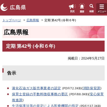
このページの本文へ
重要
防災
検索
メニュー
ペ
トップページ
広島県報
定期 第42号 (令和６年)
ー
ジ
広島県報
の
先
頭
定期 第42号 (令和６年)
で
本
す
文
。
掲載日
2024年5月27日
告示
液化石油ガス販売事業者の認定
(
消防保安課
)
(PDF/72.3KB)
保育士登録の手数料徴収事務の委託
(
安心保育
(PDF/88.0KB)
推進課
)
生活保護法等の規定による医療機関の指定
(PDF/137.3KB)