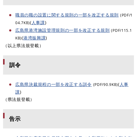
職員の職の設置に関する規則の一部を改正する規則
(PDF/1
(
人事課
)
04.7KB)
広島県港湾施設管理規則の一部を改正する規則
(PDF/115.1
(
港湾振興課
)
KB)
（以上県法規登載）
訓令
広島県決裁規程の一部を改正する訓令
(
人事
(PDF/90.9KB)
課
)
（県法規登載）
告示