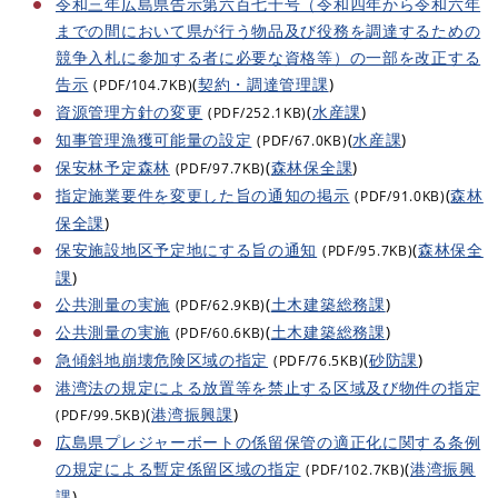
令和三年広島県告示第六百七十号（令和四年から令和六年
までの間において県が行う物品及び役務を調達するための
競争入札に参加する者に必要な資格等）の一部を改正する
告示
(
契約・調達管理課
)
(PDF/104.7KB)
資源管理方針の変更
(
水産課
)
(PDF/252.1KB)
知事管理漁獲可能量の設定
(
水産課
)
(PDF/67.0KB)
保安林予定森林
(
森林保全課
)
(PDF/97.7KB)
指定施業要件を変更した旨の通知の掲示
(
森林
(PDF/91.0KB)
保全課
)
保安施設地区予定地にする旨の通知
(
森林保全
(PDF/95.7KB)
課
)
公共測量の実施
(
土木建築総務課
)
(PDF/62.9KB)
公共測量の実施
(
土木建築総務課
)
(PDF/60.6KB)
急傾斜地崩壊危険区域の指定
(
砂防課
)
(PDF/76.5KB)
港湾法の規定による放置等を禁止する区域及び物件の指定
(
港湾振興課
)
(PDF/99.5KB)
広島県プレジャーボートの係留保管の適正化に関する条例
の規定による暫定係留区域の指定
(
港湾振興
(PDF/102.7KB)
課
)