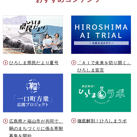
ひろしま県民だより夏号
「ＡＩで未来を切り開く」
ひろしま宣言
徹底解剖！ひろしまラボ
広島県と福山市が共同で、
鞆のまちづくりに係る寄附
募集を開始