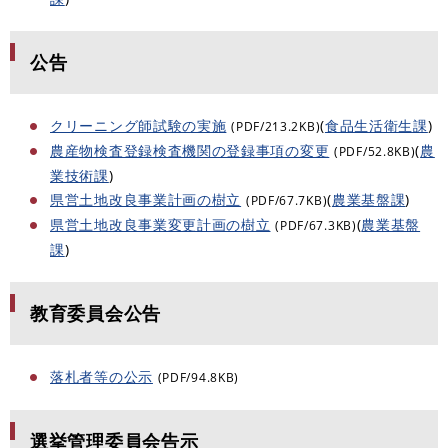
公告
クリーニング師試験の実施
(
食品生活衛生課
)
(PDF/213.2KB)
農産物検査登録検査機関の登録事項の変更
(
農
(PDF/52.8KB)
業技術課
)
県営土地改良事業計画の樹立
(
農業基盤課
)
(PDF/67.7KB)
県営土地改良事業変更計画の樹立
(
農業基盤
(PDF/67.3KB)
課
)
教育委員会公告
落札者等の公示
(PDF/94.8KB)
選挙管理委員会告示