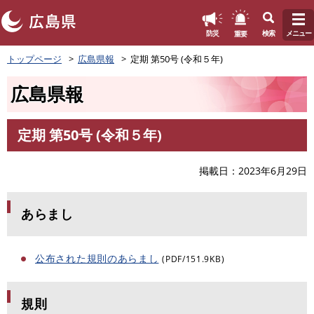
このページの本文へ
重要
防災
検索
メニュー
ペ
トップページ
広島県報
定期 第50号 (令和５年)
ー
ジ
広島県報
の
先
頭
定期 第50号 (令和５年)
で
本
す
文
。
掲載日
2023年6月29日
あらまし
公布された規則のあらまし
(PDF/151.9KB)
規則