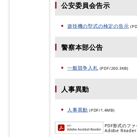
公安委員会告示
遊技機の型式の検定の告示
(P
警察本部公告
一般競争入札
(PDF/260.3KB)
人事異動
人事異動
(PDF/1.4MB)
PDF形式のファ
Adobe R