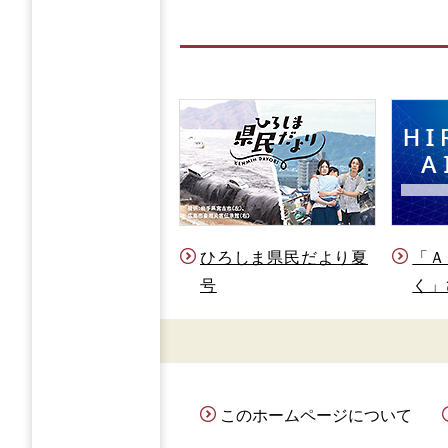
ひろしま県民だより夏
「Ａ
号
く」
このホームページについて