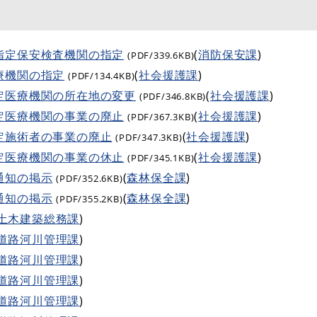
指定保安検査機関の指定
(
消防保安課
)
(PDF/339.6KB)
療機関の指定
(
社会援護課
)
(PDF/134.4KB)
定医療機関の所在地の変更
(
社会援護課
)
(PDF/346.8KB)
定医療機関の事業の廃止
(
社会援護課
)
(PDF/367.3KB)
定施術者の事業の廃止
(
社会援護課
)
(PDF/347.3KB)
定医療機関の事業の休止
(
社会援護課
)
(PDF/345.1KB)
通知の掲示
(
森林保全課
)
(PDF/352.6KB)
通知の掲示
(
森林保全課
)
(PDF/355.2KB)
土木建築総務課
)
道路河川管理課
)
道路河川管理課
)
道路河川管理課
)
道路河川管理課
)