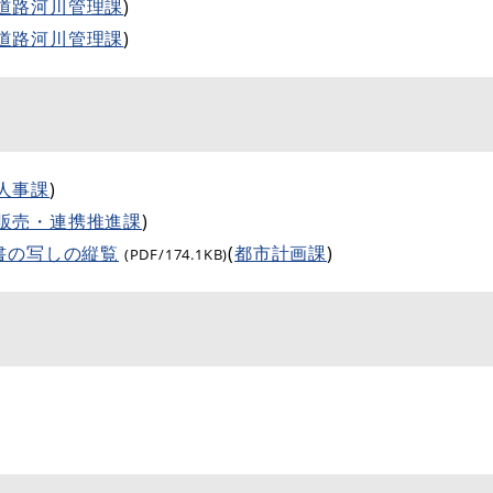
道路河川管理課
)
道路河川管理課
)
人事課
)
販売・連携推進課
)
書の写しの縦覧
(
都市計画課
)
(PDF/174.1KB)