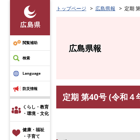
ペ
トップページ
広島県報
定期 第
ー
ジ
の
先
頭
閲覧補助
広島県報
で
す
検索
。
Language
防災情報
定期 第40号 (令和４
本
文
くらし・教育
・環境・文化
健康・福祉
・子育て