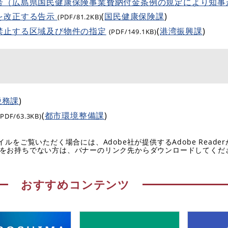
号（広島県国民健康保険事業費納付金条例の規定により知事
を改正する告示
(
国民健康保険課
)
(PDF/81.2KB)
禁止する区域及び物件の指定
(
港湾振興課
)
(PDF/149.1KB)
税務課
)
(
都市環境整備課
)
(PDF/63.3KB)
イルをご覧いただく場合には、Adobe社が提供するAdobe Reade
eaderをお持ちでない方は、バナーのリンク先からダウンロードしてく
おすすめコンテンツ