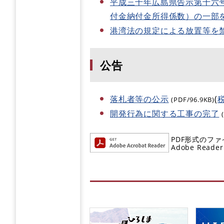
平成三十年広島県告示第十六
付金納付金所得係数）の一部
港湾法の規定による放置等を
公告
落札者等の公示
(
(PDF/96.9KB)
開発行為に関する工事の完了
PDF形式のファ
Adobe R