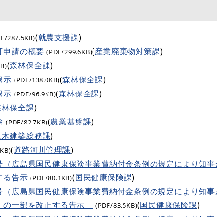
(
就農支援課
)
DF/287.5KB)
可申請の概要
(
産業廃棄物対策課
)
(PDF/299.6KB)
(
森林保全課
)
KB)
掲示
(
森林保全課
)
(PDF/138.0KB)
掲示
(
森林保全課
)
(PDF/96.9KB)
森林保全課
)
除
(
農業基盤課
)
(PDF/82.7KB)
土木建築総務課
)
(
道路河川管理課
)
7KB)
号（広島県国民健康保険事業費納付金条例の規定により知事
する告示
(
国民健康保険課
)
(PDF/80.1KB)
号（広島県国民健康保険事業費納付金条例の規定により知事
）の一部を改正する告示
(
国民健康保険課
)
(PDF/83.5KB)