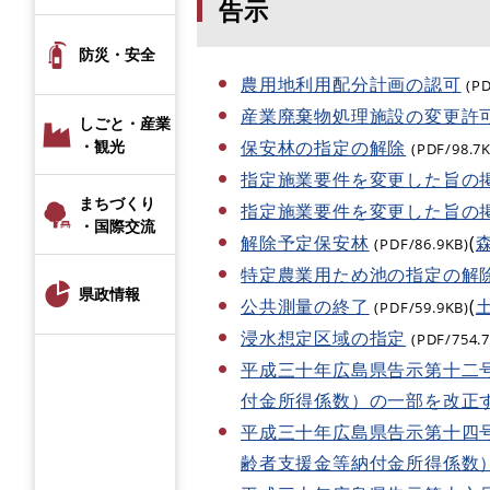
告示
防災・安全
農用地利用配分計画の認可
(P
産業廃棄物処理施設の変更許
しごと・産業
保安林の指定の解除
・観光
(PDF/98.7
指定施業要件を変更した旨の
まちづくり
指定施業要件を変更した旨の
・国際交流
解除予定保安林
(
(PDF/86.9KB)
特定農業用ため池の指定の解
県政情報
公共測量の終了
(
(PDF/59.9KB)
浸水想定区域の指定
(PDF/754.
平成三十年広島県告示第十二
付金所得係数）の一部を改正
平成三十年広島県告示第十四
齢者支援金等納付金所得係数