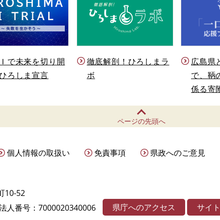
Ｉで未来を切り開
徹底解剖！ひろしまラ
広島県
ひろしま宣言
ボ
で、鞆
係る寄
ページの先頭へ
個人情報の取扱い
免責事項
県政へのご意見
10-52
県庁へのアクセス
サイ
法人番号：7000020340006