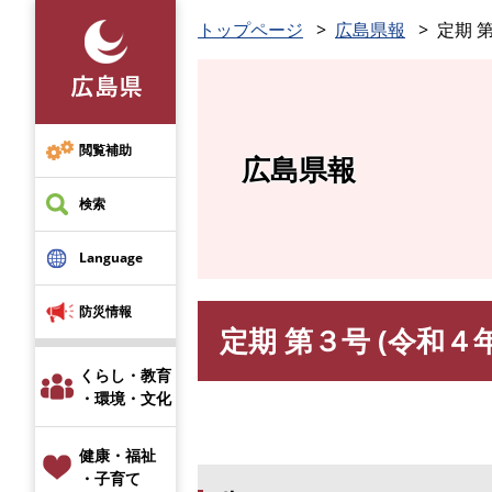
ペ
トップページ
広島県報
定期 第
ー
ジ
の
先
頭
閲覧補助
広島県報
で
す
検索
。
Language
防災情報
定期 第３号 (令和４年
本
文
くらし・教育
・環境・文化
健康・福祉
・子育て