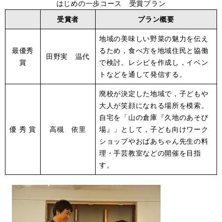
はじめの一歩コース 受賞プラン
受賞者
プラン概要
地域の美味しい野菜の魅力を伝え
最優秀
るため，食べ方を地域住民と協働
田野実 温代
賞
で検討。レシピを作成し，イベン
トなどを通して発信する。
廃校が決定した地域で，子どもや
大人が笑顔になれる場所を模索。
自宅を「山の倉庫『久地のあそび
優 秀 賞
高槻 依里
場』」として，子ども向けワーク
ショップやおばあちゃん先生の料
理・手芸教室などの開催を目指
す。