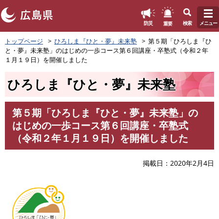
このページの本文へ
重要
防災
検索
メニュー
ペ
トップページ
ひろしま『ひと・夢』未来塾
第５期「ひろしま『ひ
ー
と・夢』未来塾」のはじめの一歩コース第６回講座・卒塾式（令和２年
ジ
１月１９日）を開催しました
の
先
ひろしま『ひと・夢』未来塾
頭
で
す
第５期「ひろしま『ひと・夢』未来塾」の
。
本
はじめの一歩コース第６回講座・卒塾式
文
（令和２年１月１９日）を開催しました
掲載日
2020年2月4日