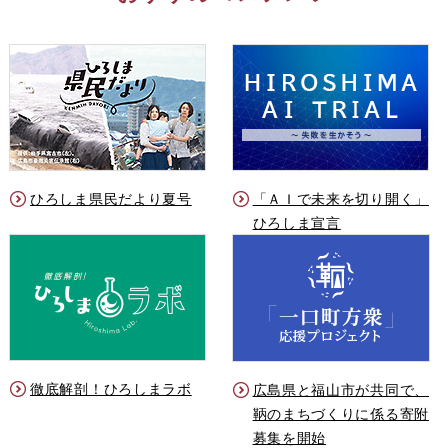
ひろしま県民だより夏号
「ＡＩで未来を切り開く」
ひろしま宣言
徹底解剖！ひろしまラボ
広島県と福山市が共同で、
鞆のまちづくりに係る寄附
募集を開始