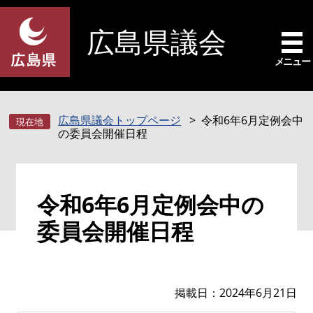
ペ
メ
ー
ニ
広島県議会
ジ
ュ
の
ー
メニュー
先
を
頭
飛
で
ば
広島県議会トップページ
令和6年6月定例会中
す
し
の委員会開催日程
。
て
本
文
本
へ
令和6年6月定例会中の
文
委員会開催日程
掲載日
2024年6月21日