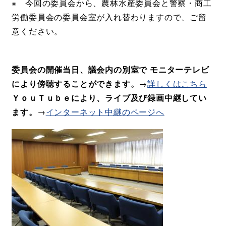
※ 今回の委員会から、農林水産委員会と警察・商工
労働委員会の委員会室が入れ替わりますので、ご留
意ください。​
委員会の開催当日、議会内の別室で モニターテレビ
により傍聴することができます。
→
詳しくはこちら
ＹｏｕＴｕｂｅにより、ライブ及び録画中継してい
ます。
→
インターネット中継のページへ