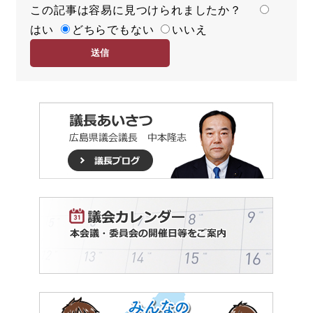
この記事は容易に見つけられましたか？
度
容
はい
易
どちらでもない
いいえ
度