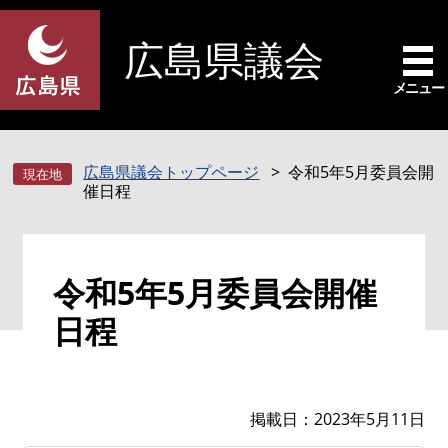
ペ
メ
ー
ニ
広島県議会
ジ
ュ
の
ー
メニュー
先
を
頭
飛
で
ば
広島県議会トップページ
令和5年5月委員会開
す
し
催日程
。
て
本
文
本
へ
令和5年5月委員会開催
文
日程
掲載日
2023年5月11日