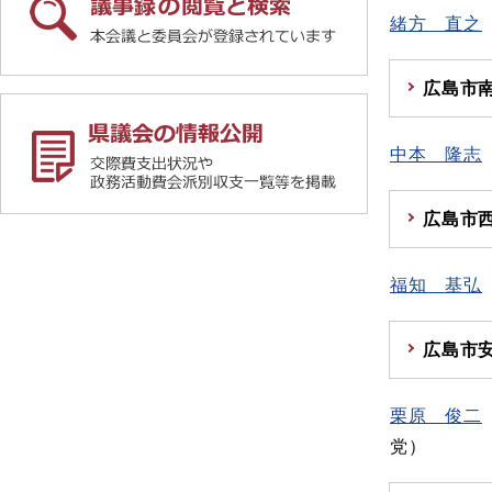
緒方 直之
広島市
中本 隆志
広島市
福知 基弘
広島市
栗原 俊二
党）