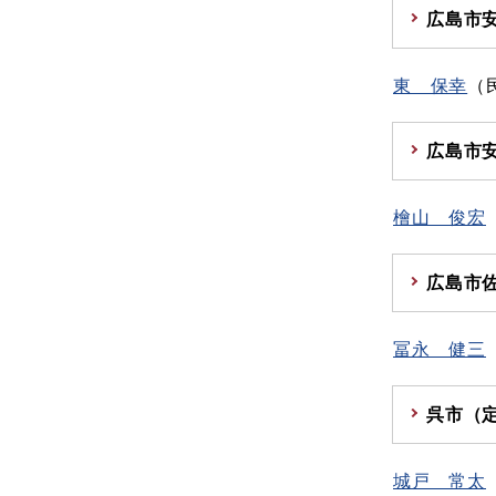
広島市
東 保幸
（
広島市
檜山 俊宏
広島市
冨永 健三
呉市（
城戸 常太