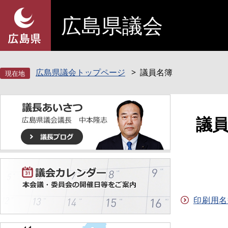
ペ
メ
広島県議会
ー
ニ
ジ
ュ
の
ー
先
を
頭
飛
広島県議会トップページ
議員名簿
で
ば
す
し
。
て
本
本
議
文
文
へ
印刷用名簿