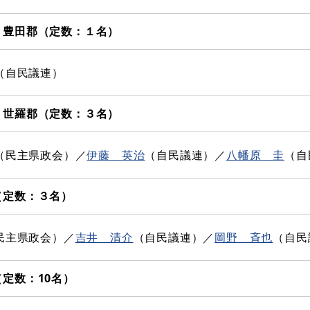
・豊田郡（定数：１名）
（自民議連）
・世羅郡（定数：３名）
（民主県政会）／​
伊藤 英治
（自民議連）／​
八幡原 圭
（自
（定数：３名）
民主県政会）​／​
吉井 清介
（自民議連）／​
岡野 斉也
（自民
定数：10名）