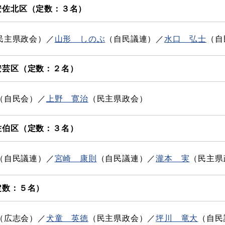
安佐北区（定数：３名）
民主県政会）／
山形 しのぶ
（自民議連）／
水口 弘士
（自
安芸区（定数：２名）
（自民会）／
上野 寛治
（民主県政会）​
佐伯区（定数：３名）
（自民議連）／​
宮崎 康則
（自民議連）​／​​
瀧本 実
（民主県
定数：５名）
（広志会）／​​
犬童 英徳
（民主県政会）／
坪川 竜大
（自民議連