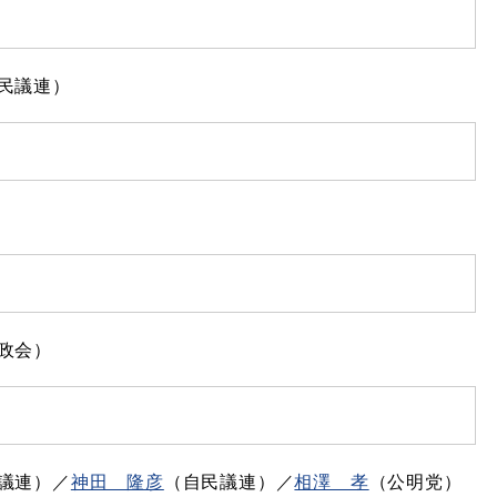
民議連）​
政会）
）​​／​​
神田 隆彦
（自民議連）／​​
相澤 孝
（公明党）