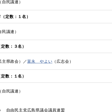
（自民議連）
市（定数：１名）
自民議連）
（定数：３名）
民主県政会）／​
富永 やよい
（広志会）
（定数：１名）
（自民議連）
）
 自由民主党広島県議会議員連盟​