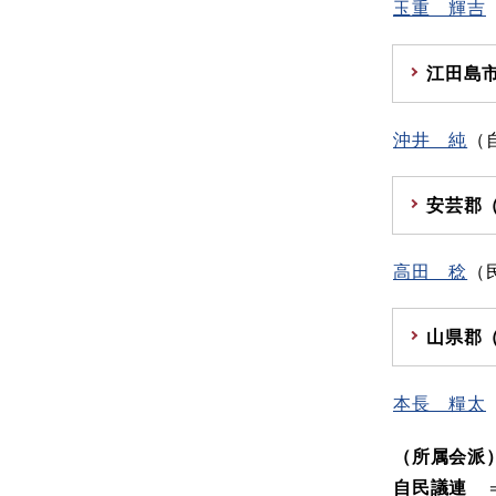
玉重 輝吉
江田島
沖井 純
（
安芸郡
高田 稔
（
山県郡
本長 糧太
（所属会派
自民議連
＝