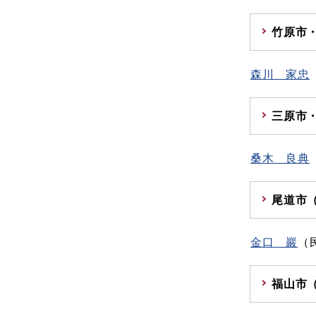
竹原市
森川 家忠
三原市
桑木 良典
尾道市
金口 巖
（
福山市（