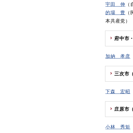
宇田 伸
（
的場 豊
（
本共産党）
府中市
加納 孝彦
三次市
下森 宏昭
庄原市
小林 秀矩