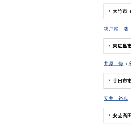
大竹市
狭戸尾 浩
東広島
井原 修
（
廿日市
安井 裕典
安芸高