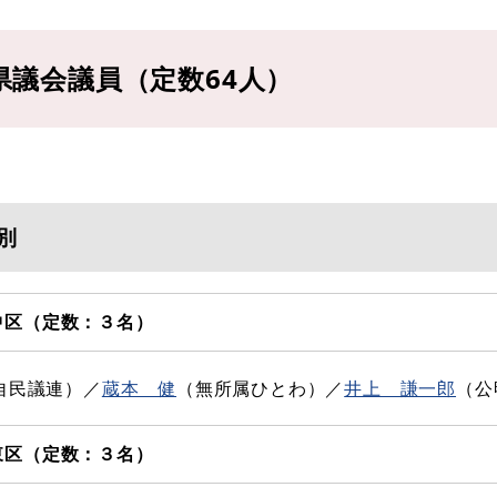
県議会議員（定数64人）
別
中区（定数：３名）
自民議連）／
蔵本 健
（無所属ひとわ）／
井上 謙一郎
（公
東区（定数：３名）