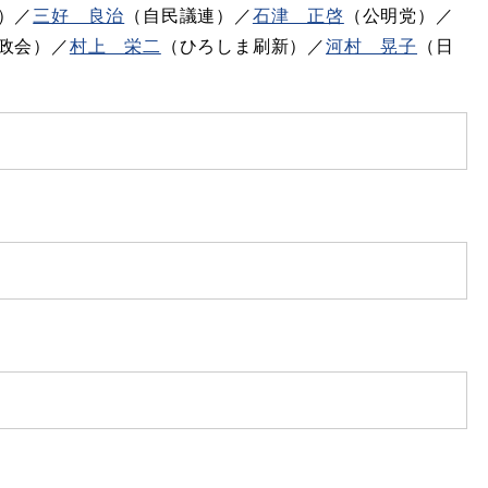
）​／
三好 良治
（自民議連）／​​
石津 正啓
（公明党）／​
政会）／​
村上 栄二
（ひろしま刷新）／​
河村 晃子
（日