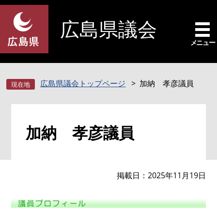
ペ
メ
ー
ニ
広島県議会
ジ
ュ
の
ー
メニュー
先
を
頭
飛
で
ば
広島県議会トップページ
加納 孝彦議員
す
し
。
て
本
本
文
加納 孝彦議員
文
へ
掲載日
2025年11月19日