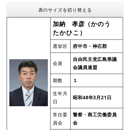
表のサイズを切り替える
加納 孝彦（かのう
たかひこ）
選挙区
府中市・神石郡
自由民主党広島県議
会派
会議員連盟
期数
１
生年月
昭和48年3月21日
日
常任委
警察・商工労働委員
員会
会