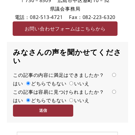
〒730－8509
広島市中区基町10－52
県議会事務局
電話：082-513-4721
Fax：082-223-6320
お問い合わせフォームはこちらから
みなさんの声を聞かせてくださ
い
この記事の内容に満足はできましたか？
満
はい
足
どちらでもない
いいえ
この記事は容易に見つけられましたか？
度
容
はい
易
どちらでもない
いいえ
度