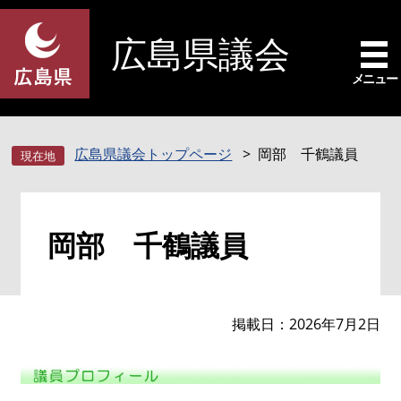
ペ
メ
ー
ニ
広島県議会
ジ
ュ
の
ー
メニュー
先
を
頭
飛
で
ば
広島県議会トップページ
岡部 千鶴議員
す
し
。
て
本
本
文
岡部 千鶴議員
文
へ
掲載日
2026年7月2日