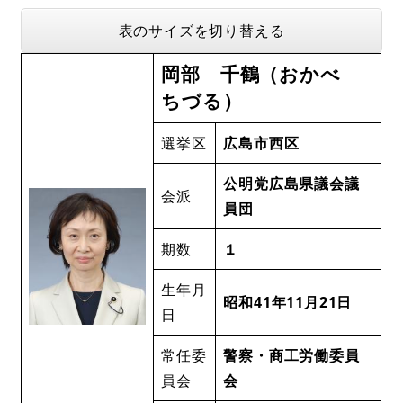
表のサイズを切り替える
岡部 千鶴（おかべ
ちづる）
選挙区
広島市西区
公明党広島県議会議
会派
員団
期数
１
生年月
昭和41年11月21日
日
常任委
警察・商工労働委員
員会
会