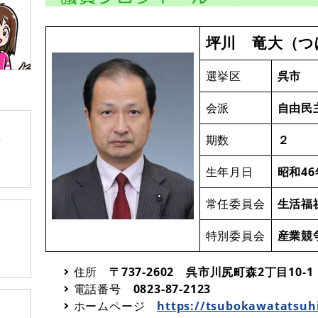
坪川 竜大（つ
選挙区
呉市
会派
自由民
期数
２
生年月日
昭和46
常任委員会
生活福
特別委員会
産業競
住所
〒737-2602 呉市川尻町森2丁目10-1
電話番号
0823-87-2123
ホームページ
https://tsubokawatatsuh