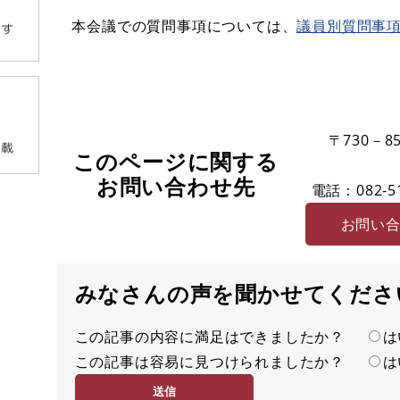
本会議での質問事項については、
議員別質問事
〒730－85
このページに関する
お問い合わせ先
電話：082-51
お問い
みなさんの声を聞かせてくださ
この記事の内容に満足はできましたか？
満
は
この記事は容易に見つけられましたか？
足
容
は
度
易