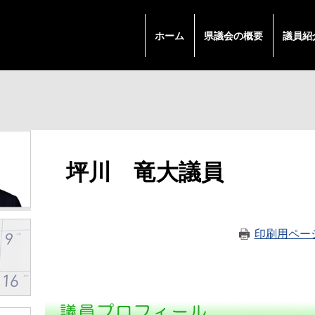
ホーム
県議会の概要
議員紹
本
坪川 竜大議員
文
印刷用ペー
↵