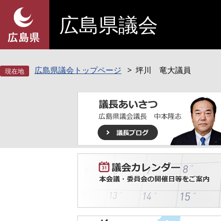
ペ
メ
広島県議会
ー
ニ
ジ
ュ
の
ー
先
を
頭
飛
広島県議会トップページ
坪川 竜大議員
で
ば
す
し
。
て
本
文
へ