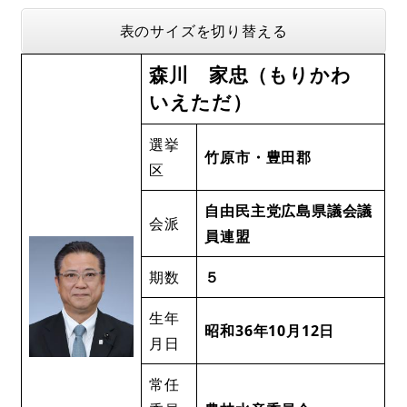
表のサイズを切り替える
森川 家忠（もりかわ
いえただ）
選挙
竹原市・豊田郡
区
自由民主党広島県議会議
会派
員連盟
期数
５
生年
昭和36年10月12日
月日
常任