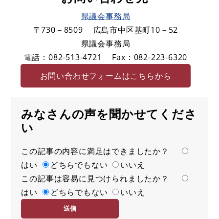
県議会事務局
〒730－8509
広島市中区基町10－52
県議会事務局
電話：082-513-4721
Fax：082-223-6320
お問い合わせフォームはこちらから
みなさんの声を聞かせてくださ
い
この記事の内容に満足はできましたか？
満
はい
足
どちらでもない
いいえ
この記事は容易に見つけられましたか？
度
容
はい
易
どちらでもない
いいえ
度