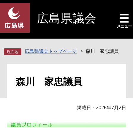
ペ
メ
ー
ニ
広島県議会
ジ
ュ
の
ー
メニュー
先
を
頭
飛
で
ば
広島県議会トップページ
森川 家忠議員
す
し
。
て
本
本
文
森川 家忠議員
文
へ
掲載日
2026年7月2日