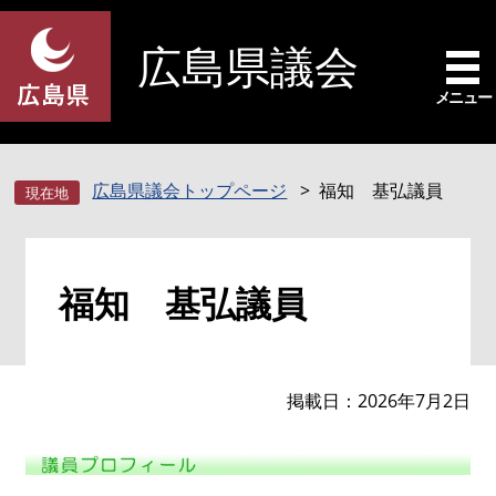
ペ
メ
ー
ニ
広島県議会
ジ
ュ
の
ー
メニュー
先
を
頭
飛
で
ば
広島県議会トップページ
福知 基弘議員
す
し
。
て
本
本
文
福知 基弘議員
文
へ
掲載日
2026年7月2日