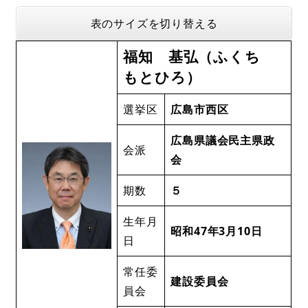
表のサイズを切り替える
福知 基弘（ふくち
もとひろ）
選挙区
広島市西区
広島県議会民主県政
会派
会
期数
５
生年月
昭和47年3月10日
日
常任委
建設委員会
員会