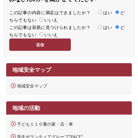
この記事の内容に満足はできましたか？
満
はい
ど
ちらでもない
足
いいえ
この記事は容易に見つけられましたか？
度
容
はい
ど
ちらでもない
易
いいえ
度
地域安全マップ
地域安全マップ
地域の活動
子ども１１０番の家・店・車
学生ボランティアグループ"PACE"