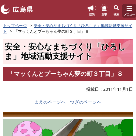
このページの本文へ
重要
防災
検索
メニュー
ペ
トップページ
安全・安心なまちづくり「ひろしま」地域活動支援サイ
ー
ト
「マッくんとプーちゃん夢の町３丁目」８
ジ
の
安全・安心なまちづくり「ひろし
先
頭
ま」地域活動支援サイト
で
す
。
「マッくんとプーちゃん夢の町３丁目」８
本
文
掲載日
2011年11月1日
まえのページへ
つぎのページへ