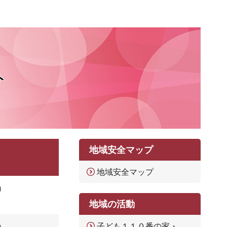
ト
地域安全マップ
地域安全マップ
）
地域の活動
子ども１１０番の家・
）