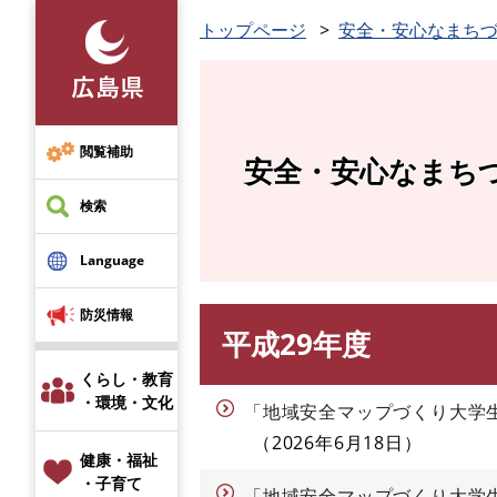
ペ
トップページ
安全・安心なまち
ー
ジ
の
先
頭
閲覧補助
安全・安心なまち
で
す
検索
。
Language
防災情報
平成29年度
本
文
くらし・教育
・環境・文化
「地域安全マップづくり大学
2026年6月18日
健康・福祉
・子育て
「地域安全マップづくり大学