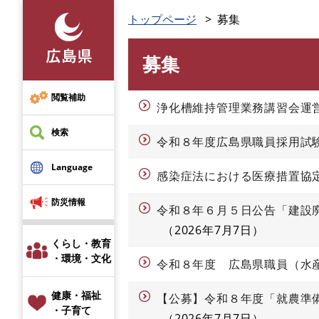
ペ
トップページ
募集
ー
ジ
募集
の
本
先
文
頭
閲覧補助
浄化槽維持管理業務講習会運
で
す
検索
令和８年度広島県職員採用試
。
Language
感染症法における医療措置協
防災情報
令和８年６月５日公告「建設
2026年7月7日
くらし・教育
・環境・文化
令和８年度 広島県職員（水
健康・福祉
【公募】令和８年度「就農準
・子育て
2026年7月7日