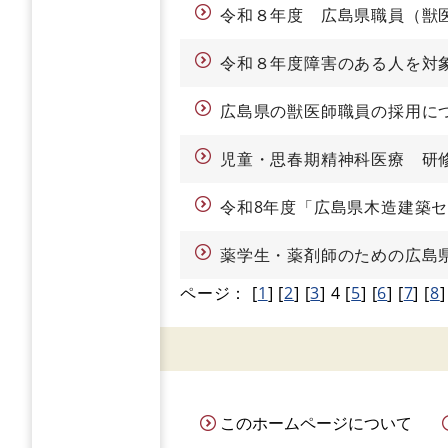
令和８年度 広島県職員（獣
令和８年度障害のある人を対
広島県の獣医師職員の採用に
児童・思春期精神科医療 研
令和8年度「広島県木造建築
薬学生・薬剤師のための広島
ページ：
[
1
]
[
2
]
[
3
]
4
[
5
]
[
6
]
[
7
]
[
8
]
このホームページについて