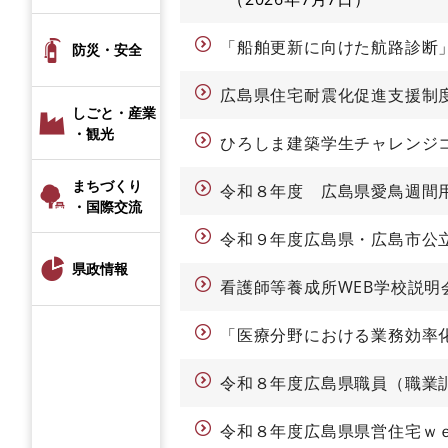
「船舶更新に向けた航路診断
防災・安全
広島県住宅耐震化促進支援制
しごと・産業
・観光
ひろしま建築学生チャレンジコ
まちづくり
令和８年度 広島県愛鳥週間
・国際交流
令和９年度広島県・広島市公
県政情報
看護師等養成所WEB学校説
「医療分野における業務効率
令和８年度広島県職員（職業
令和８年度広島県県営住宅ｗ