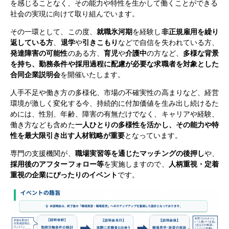
を感じることなく、その能力や特性を生かして働くことができる
社会の実現に向けて取り組んでいます。
その一環として、この度、
就職氷河期
を経験し
非正規雇用を繰り
返している方
、
退学
や
引きこもり
などで自信を失われている方、
発達障害の可能性
のある方、
育児
や
介護中
の方など、
多様な背景
を持ち、勤務条件や採用過程に配慮が必要な求職者を対象とした
合同企業説明会
を開催いたします。
人手不足や働き方の多様化、市場の不確実性の高まりなど、経営
環境が激しく変化する今、持続的に付加価値を生み出し続けるた
めには、性別、年齢、障害の有無だけでなく、キャリアや経験、
働き方なども含めた
一人ひとりの多様性を活かし、その能力や特
性を最大限引き出す人材戦略が重要
となっています。
専門の支援機関が、
職場実習等を通じたマッチングの後押し
や、
採用後のアフターフォロー等
を実施しますので、
人柄重視・定着
重視の企業にぴったりのイベント
です。