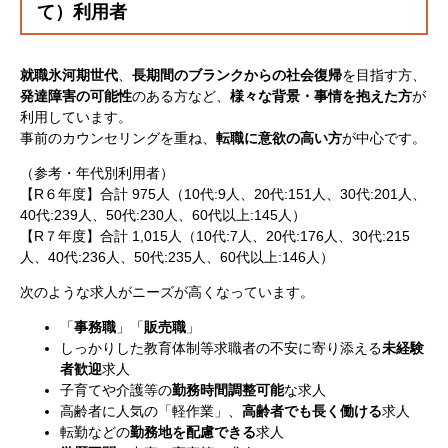
て）利用者
就職氷河期世代
、
長期間のブランク
からの社会復帰
を目指す方、
発達障害の可能性
のある方など、
様々な背景・事情を抱えた方
が
利用しています。
事前のカウンセリングを重ね、
転職に意欲の高い方
が中心です。
（参考・年代別利用者）
【R６年度】合計 975人（10代:9人、20代:151人、30代:201人、
40代:239人、50代:230人、60代以上:145人）
【R７年度】合計 1,015人（10代:7人、20代:176人、30代:215
人、40代:236人、50代:235人、60代以上:146人）
次のような求人がニーズが高くなっています。
「
事務職
」「
販売職
」
しっかりした教育体制等求職者の不安に寄り添える
未経験
者歓迎
求人
子育てや介護等の
勤務時間調整可能
な求人
高齢者に人気の「軽作業」、
高齢者でも長く働ける
求人
転勤などの
勤務地を配慮できる
求人