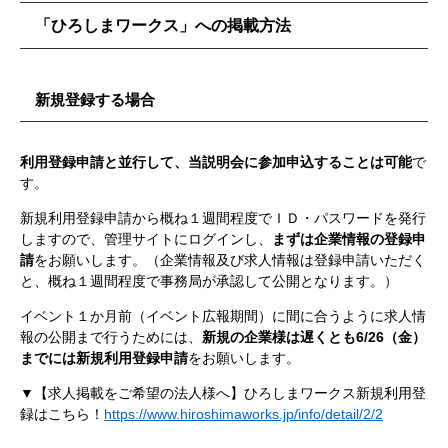
「ひろしまワークス」への掲載方法
新規登録する場合
利用登録申請と並行して、当説明会に参加申込することは可能
で
す。
新規利用登録申請から概ね１週間程度でＩＤ・パスワードを発行
しますので、管理サイトにログインし、
まずは企業情報の登録申
請
をお願いします。（企業情報及び求人情報は登録申請いただく
と、概ね１週間程度で事務局が承認して公開となります。）
イベント１か月前（イベント広報期間）に間に合うように求人情
報の公開まで行うためには、
新規の企業様は遅くとも6/26（金）
までには新規利用登録申請
をお願いします。
▼【求人掲載をご希望の法人様へ】ひろしまワークス新規利用登
録はこちら！
https://www.hiroshimaworks.jp/info/detail/2/2