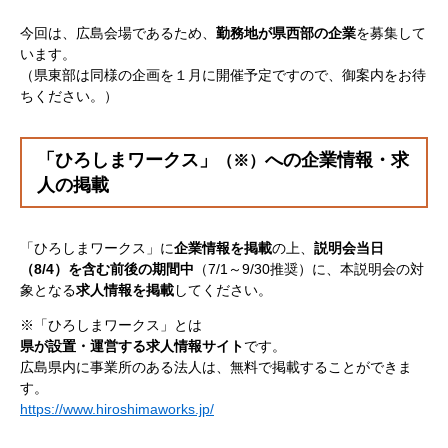
今回は、広島会場であるため、
勤務地が県西部の企業
を募集して
います。
（県東部は同様の企画を１月に開催予定ですので、御案内をお待
ちください。）
「ひろしまワークス」
への企業情報・求
（※）
人の掲載
「ひろしまワークス」に
企業情報を掲載
の上、
説明会当日
（
8/4）を含む前後の期間中
（7/1～9/30推奨）に、本説明会の対
象となる
求人情報を掲載
してください。
※「ひろしまワークス」とは
県が設置・運営する求人情報サイト
です。
広島県内に事業所のある法人は、無料で掲載することができま
す。
https://www.hiroshimaworks.jp/