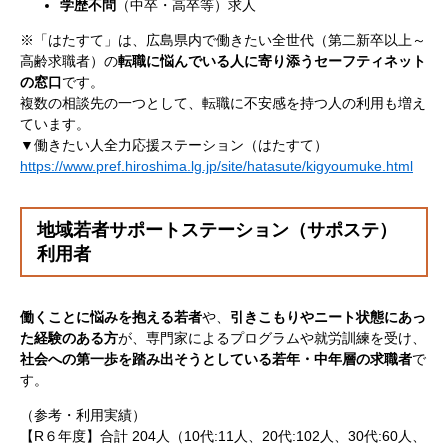
学歴不問
（中卒・高卒等）求人
※「はたすて」は、広島県内で働きたい全世代（第二新卒以上～
高齢求職者）の​
転職に悩んでいる人に寄り添うセーフティネット
の窓口
です。
複数の相談先の一つとして、転職に不安感を持つ人の利用も増え
ています。
▼働きたい人全力応援ステーション（はたすて）
https://www.pref.hiroshima.lg.jp/site/hatasute/kigyoumuke.html
地域若者サポートステーション（サポステ）
利用者
働くことに悩みを抱える若者
や、
引きこもりやニート状態にあっ
た経験のある方
が、専門家によるプログラムや就労訓練を受け、
社会への第一歩を踏み出そうとしている若年・中年層の求職者
で
す。
（参考・利用実績）
【R６年度】合計 204人（10代:11人、20代:102人、30代:60人、