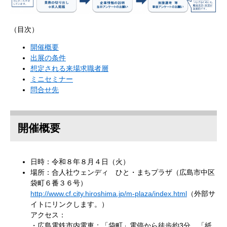
（目次）
開催概要
出展の条件
想定される来場求職者層
ミニセミナー
問合せ先
開催概要
日時：令和８年８月４日（火）
場所：合人社ウェンディ ひと・まちプラザ（広島市中区
袋町６番３６号）
http://www.cf.city.hiroshima.jp/m-plaza/index.html
（外部サ
イトにリンクします。）
アクセス：
・広島電鉄市内電車：「袋町」電停から徒歩約3分、「紙