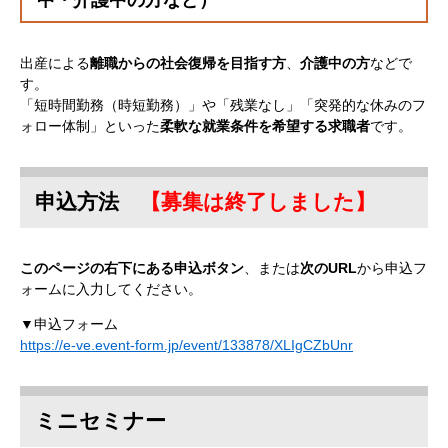
中・介護中の方など）
出産による
離職からの社会復帰を目指す方
、
介護中の方
などで
す。
「短時間勤務（時短勤務）」や「残業なし」「突発的な休みのフ
ォロー体制」といった
柔軟な就業条件を希望する求職者
です。
申込方法
【募集は終了しました】
このページの右下にある申込ボタン
、または
次のURL
から申込フ
ォームに入力してください。
▼申込フォーム
https://e-ve.event-form.jp/event/133878/XLIgCZbUnr
ミニセミナー