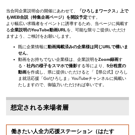
当合同企業説明会の開催にあわせて、
「ひろしまワークス」上で
もWEB合説（特集企画ページ）を開設予定
です。
より幅広い求職者をイベントに誘導するため、当ページに掲載す
る
企業説明のYouTube動画URL
を、可能な限りご提供いただけ
ますよう、ご検討をお願いします。
既に企業情報に
動画掲載済みの企業様は同じURLで構いま
せん
。
動画をお持ちでない企業様は、企業説明を
Zoom録画
す
る・
社内の様子をスマホで撮影
する等により、
5分程度の
動画
を作成し、県に提供いただけると「【県公式】ひろし
ま就活応援「Go!ひろしま」YouTubeチャンネルに掲載い
たしますので、御協力いただければ幸いです。
想定される来場者層
働きたい人全力応援ステーション（はたす