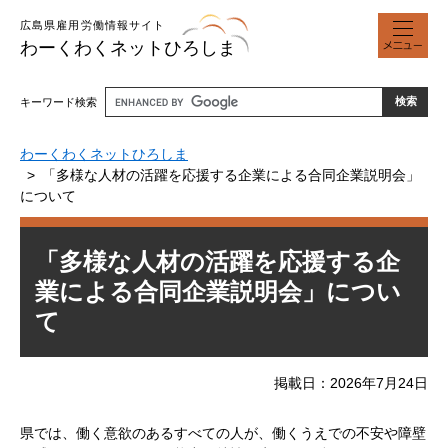
ペ
メ
広島県雇用労働情報サイト
ー
ニ
わーくわくネットひろしま
ジ
ュ
の
ー
先
キーワード検索
頭
で
わーくわくネットひろしま
す
「多様な人材の活躍を応援する企業による合同企業説明会」
。
について
本
「多様な人材の活躍を応援する企
文
業による合同企業説明会」につい
て
掲載日
2026年7月24日
県では、働く意欲のあるすべての人が、働くうえでの不安や障壁