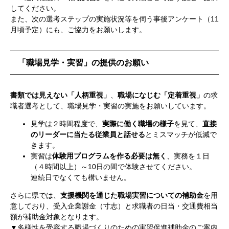
してください。
また、次の選考ステップの実施状況等を伺う事後アンケート（11
月頃予定）にも、ご協力をお願いします。
「職場見学・実習」の提供のお願い
書類では見えない「人柄重視」
、
職場になじむ「定着重視」
の求
職者選考として、職場見学・実習の実施をお願いしています。
見学は２時間程度で、
実際に働く職場の様子
を見て、
直接
のリーダーに当たる従業員と話せる
とミスマッチが低減で
きます。
実習は
体験用プログラムを作る必要は無く
、実務を１日
（４時間以上）～10日の間で体験させてください。
連続日でなくても構いません。
さらに県では、
支援機関を通じた職場実習についての補助金
を用
意しており、受入企業謝金（寸志）と求職者の日当・交通費相当
額が補助金対象となります。
▼多様性を受容する職場づくりのための実習促進補助金のご案内