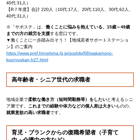
40代:31人）
【R７年度】合計 220人（10代:17人、20代:110人、30代:62人、
40代:31人）
※「サポステ」は、
働くことに悩みを抱えている、15歳～49歳
までの方の就労を支援
する窓口です。
▼働くことに一歩踏み出そう！【地域若者サポートステーショ
ン】のご案内
https://www.pref.hiroshima.lg.jp/soshiki/68/wakamono-
kouryuukan-h27.html
高年齢者・シニア世代の求職者
地域企業で
柔軟な働き方（短時間勤務等）をしたい
と考えるシニ
ア層です。
これまでの経験や体力などの個人差は大きい
ものの、
就業意欲の高い求職者
です。
育児・ブランクからの復職希望者（子育て