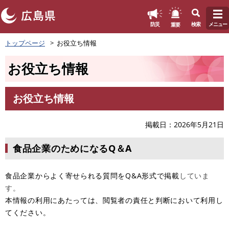
このページの本文へ
重要
防災
検索
メニュー
ペ
トップページ
お役立ち情報
ー
ジ
お役立ち情報
の
先
頭
お役立ち情報
で
本
す
文
。
掲載日
2026年5月21日
食品企業のためになるQ＆A
食品企業からよく寄せられる質問をQ&A形式で掲載
していま
す。
本情報の利用にあたっては、閲覧者の責任と判断において利用し
てください。​