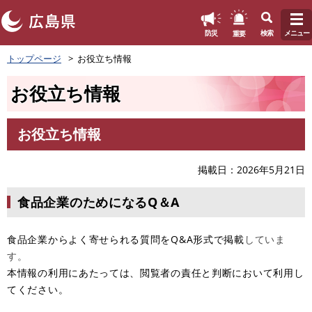
このページの本文へ
重要
防災
検索
メニュー
ペ
トップページ
お役立ち情報
ー
ジ
お役立ち情報
の
先
頭
お役立ち情報
で
本
す
文
。
掲載日
2026年5月21日
食品企業のためになるQ＆A
食品企業からよく寄せられる質問をQ&A形式で掲載
していま
す。
本情報の利用にあたっては、閲覧者の責任と判断において利用し
てください。​