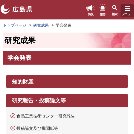
このページの本文へ
重要
防災
検索
メニュー
ペ
トップページ
研究成果
学会発表
ー
ジ
研究成果
の
先
頭
学会発表
で
本
す
文
。
知的財産
研究報告・投稿論文等
食品工業技術センター研究報告
投稿論文及び機関紙等